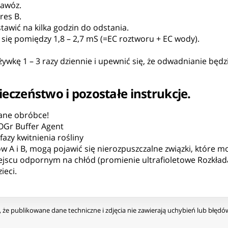
nawóz.
res B.
awić na kilka godzin do odstania.
się pomiędzy 1,8 – 2,7 mS (=EC roztworu + EC wody).
wkę 1 – 3 razy dziennie i upewnić się, że odwadnianie będz
eczeństwo i pozostałe instrukcje.
ane obróbce!
OGr Buffer Agent
azy kwitnienia rośliny
A i B, mogą pojawić się nierozpuszczalne związki, które mo
scu odpornym na chłód (promienie ultrafioletowe Rozkładaj
ieci.
że publikowane dane techniczne i zdjęcia nie zawierają uchybień lub błęd