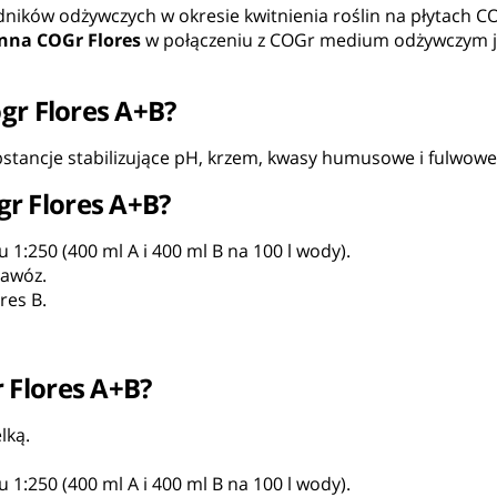
ników odżywczych w okresie kwitnienia roślin na płytach 
nna COGr Flores
w połączeniu z COGr medium odżywczym j
gr Flores A+B?
stancje stabilizujące pH, krzem, kwasy humusowe i fulwowe
r Flores A+B?
1:250 (400 ml A i 400 ml B na 100 l wody).
nawóz.
res B.
 Flores A+B?
lką.
1:250 (400 ml A i 400 ml B na 100 l wody).