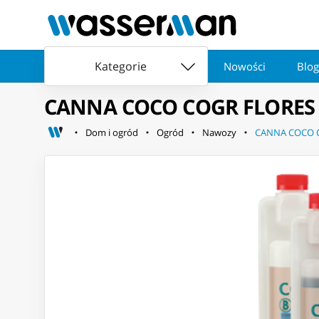
Kategorie
Nowości
Blog
CANNA COCO COGR FLORES 
Dom i ogród
Ogród
Nawozy
CANNA COCO C