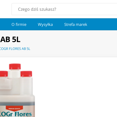
O firmie
Wysyłka
Strefa marek
AB 5L
OGR FLORES AB 5L