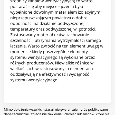
średnicy kanałów wentylacyjnych) to warto
postarać się aby miejsce łączenia było
wypełnione dowolnym materiałem izolacyjnym
nieprzepuszczającym powietrza o dobrej
odporności na działanie podwyższonej
temperatury oraz podwyższonej wilgotności.
Zastosowany materiał ułatwi zachowanie
szczelności i utrzymania wytrzymałości samego
łączenia. Warto zwrócić na ten element uwagę w
momencie kiedy poszczególne elementy
systemu wentylacyjnego są wykonane przez
różnych producentów. Niewielkie różnice w
wielkościach w zastosowanych elementach
oddziaływają na efektywność i wydajność
systemu wentylacyjnego.
Mimo dołożenia wszelkich starań nie gwarantujemy, że publikowane
dane techniczne i zdjęcia nie zawierają uchybień lub błędów, które nie