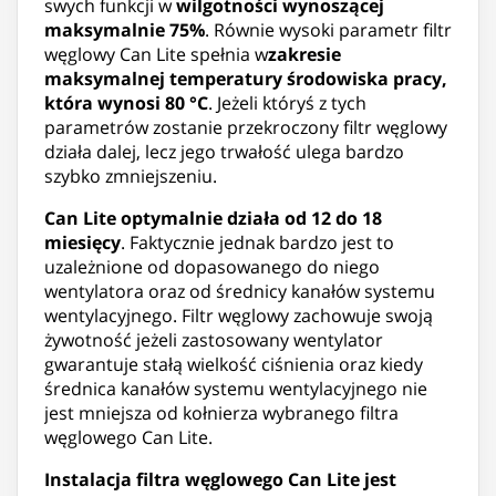
swych funkcji w
wilgotności wynoszącej
maksymalnie 75%
. Równie wysoki parametr filtr
węglowy Can Lite spełnia w
zakresie
maksymalnej temperatury środowiska pracy,
która wynosi 80 °C
. Jeżeli któryś z tych
parametrów zostanie przekroczony filtr węglowy
działa dalej, lecz jego trwałość ulega bardzo
szybko zmniejszeniu.
Can Lite optymalnie działa od 12 do 18
miesięcy
. Faktycznie jednak bardzo jest to
uzależnione od dopasowanego do niego
wentylatora oraz od średnicy kanałów systemu
wentylacyjnego. Filtr węglowy zachowuje swoją
żywotność jeżeli zastosowany wentylator
gwarantuje stałą wielkość ciśnienia oraz kiedy
średnica kanałów systemu wentylacyjnego nie
jest mniejsza od kołnierza wybranego filtra
węglowego Can Lite.
Instalacja filtra węglowego Can Lite jest