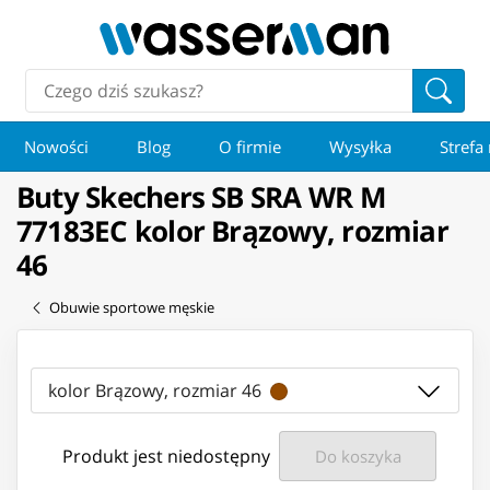
Nowości
Blog
O firmie
Wysyłka
Strefa
Buty Skechers SB SRA WR M
77183EC kolor Brązowy, rozmiar
46
Obuwie sportowe męskie
kolor Brązowy, rozmiar 46
Produkt jest niedostępny
Do koszyka