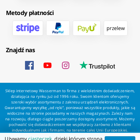
Metody płatności
przelew
Znajdź nas
Sklep internetowy Wasserman to firma z wieloletnim doświadczeniem,
działająca na rynku już od 1996 roku. Swoim klientom oferujemy
szeroki wybór asortymentu z zakresu urządzeń elektronicznych.
Gwarantujemy wysyłkę „od ręki”, ponieważ wszystkie produkty, jakie są
widoczne na stronie posiadamy w naszych magazynach. Zależy nam
na rozwoju, dlatego ciągle poszerzamy dostępny asortyment. Możemy
pochwalić się doświadczeniem we współpracy zarówno z klientami
indywidualnymi jak i firmami, na terenie całej Unii Europejskiej.
Zapewniamy profesjonalną obsługę każdego klienta oraz szybką i
Używamy
ciasteczek
, dzięki którym strona