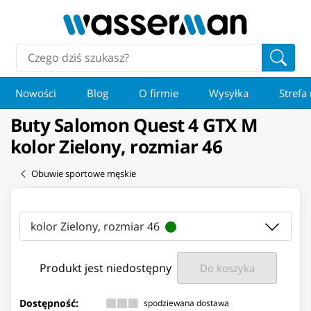
Nowości
Blog
O firmie
Wysyłka
Strefa
Buty Salomon Quest 4 GTX M
kolor Zielony, rozmiar 46
Obuwie sportowe męskie
kolor Zielony, rozmiar 46
Produkt jest niedostępny
Do koszyka
Dostępność:
spodziewana dostawa