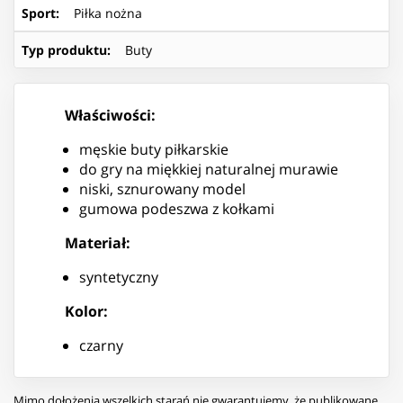
Sport
:
Piłka nożna
Typ produktu
:
Buty
Właściwości:
męskie buty piłkarskie
do gry na miękkiej naturalnej murawie
niski, sznurowany model
gumowa podeszwa z kołkami
Materiał:
syntetyczny
Kolor:
czarny
Mimo dołożenia wszelkich starań nie gwarantujemy, że publikowane