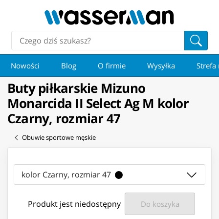
Nowości
Blog
O firmie
Wysyłka
Strefa
Buty piłkarskie Mizuno
Monarcida II Select Ag M kolor
Czarny, rozmiar 47
Obuwie sportowe męskie
kolor Czarny, rozmiar 47
Produkt jest niedostępny
Do koszyka