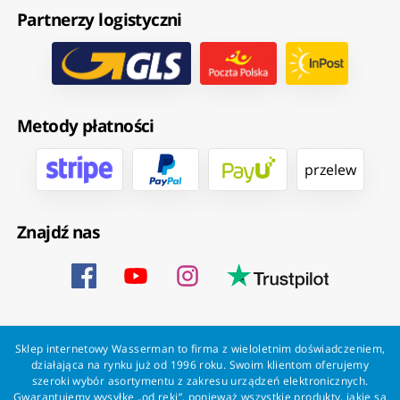
Partnerzy logistyczni
Metody płatności
przelew
Znajdź nas
Sklep internetowy Wasserman to firma z wieloletnim doświadczeniem,
działająca na rynku już od 1996 roku. Swoim klientom oferujemy
szeroki wybór asortymentu z zakresu urządzeń elektronicznych.
Gwarantujemy wysyłkę „od ręki”, ponieważ wszystkie produkty, jakie są