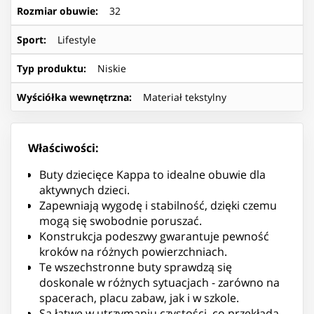
Rozmiar obuwie
:
32
Sport
:
Lifestyle
Typ produktu
:
Niskie
Wyściółka wewnętrzna
:
Materiał tekstylny
Właściwości:
Buty dziecięce Kappa to idealne obuwie dla
aktywnych dzieci.
Zapewniają wygodę i stabilność, dzięki czemu
mogą się swobodnie poruszać.
Konstrukcja podeszwy gwarantuje pewność
kroków na różnych powierzchniach.
Te wszechstronne buty sprawdzą się
doskonale w różnych sytuacjach - zarówno na
spacerach, placu zabaw, jak i w szkole.
Są łatwe w utrzymaniu czystości, co przekłada