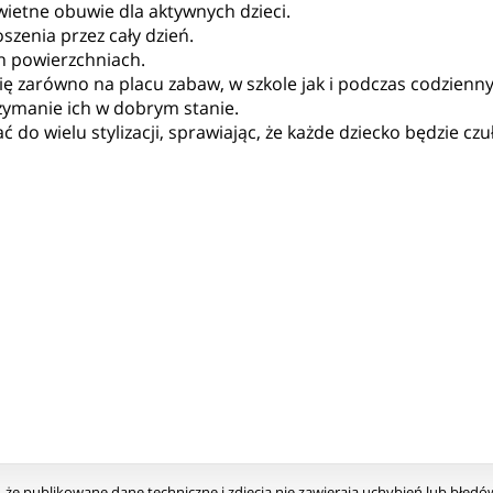
wietne obuwie dla aktywnych dzieci.
zenia przez cały dzień.
h powierzchniach.
ę zarówno na placu zabaw, w szkole jak i podczas codzienn
trzymanie ich w dobrym stanie.
o wielu stylizacji, sprawiając, że każde dziecko będzie cz
że publikowane dane techniczne i zdjęcia nie zawierają uchybień lub błęd