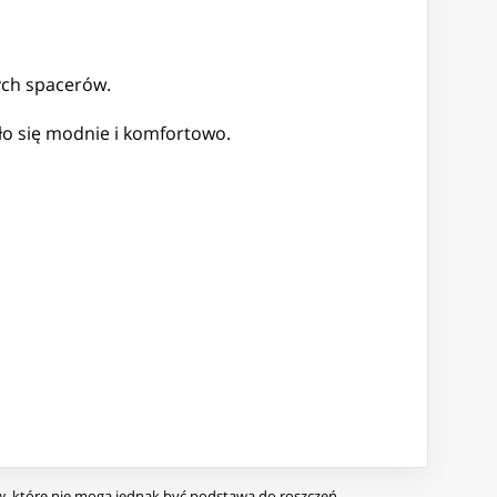
ych spacerów.
uło się modnie i komfortowo.
ów, które nie mogą jednak być podstawą do roszczeń.