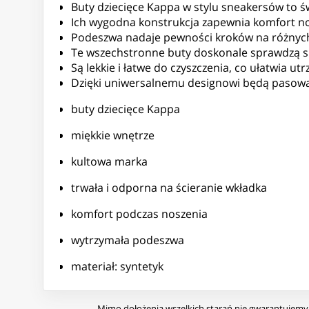
Buty dziecięce Kappa w stylu sneakersów to ś
Ich wygodna konstrukcja zapewnia komfort nos
Podeszwa nadaje pewności kroków na różnyc
Te wszechstronne buty doskonale sprawdzą si
Są lekkie i łatwe do czyszczenia, co ułatwia u
Dzięki uniwersalnemu designowi będą pasować d
buty dziecięce Kappa
miękkie wnętrze
kultowa marka
trwała i odporna na ścieranie wkładka
komfort podczas noszenia
wytrzymała podeszwa
materiał: syntetyk
Mimo dołożenia wszelkich starań nie gwarantujemy, 