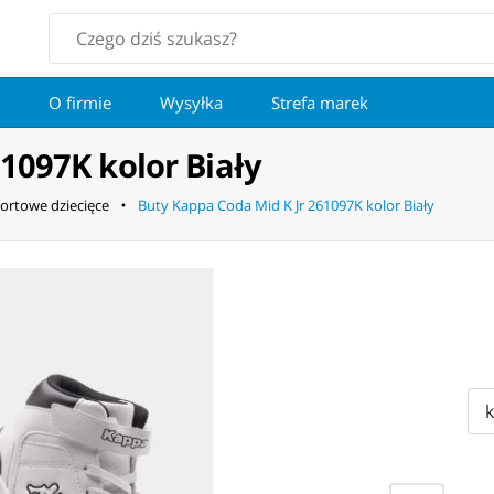
O firmie
Wysyłka
Strefa marek
1097K kolor Biały
ortowe dziecięce
Buty Kappa Coda Mid K Jr 261097K kolor Biały
k