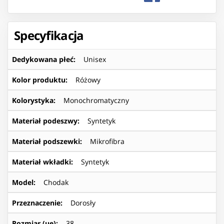
Specyfikacja
Dedykowana płeć
:
Unisex
Kolor produktu
:
Różowy
Kolorystyka
:
Monochromatyczny
Materiał podeszwy
:
Syntetyk
Materiał podszewki
:
Mikrofibra
Materiał wkładki
:
Syntetyk
Model
:
Chodak
Przeznaczenie
:
Dorosły
Rozmiar (ue)
:
38