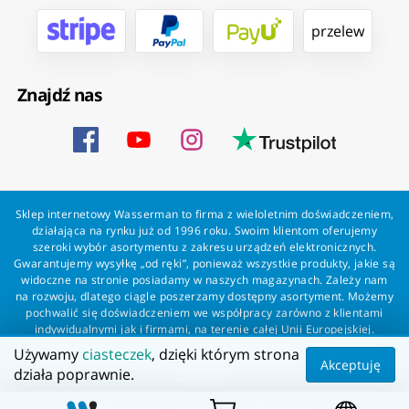
przelew
Znajdź nas
Sklep internetowy Wasserman to firma z wieloletnim doświadczeniem,
działająca na rynku już od 1996 roku. Swoim klientom oferujemy
szeroki wybór asortymentu z zakresu urządzeń elektronicznych.
Gwarantujemy wysyłkę „od ręki”, ponieważ wszystkie produkty, jakie są
widoczne na stronie posiadamy w naszych magazynach. Zależy nam
na rozwoju, dlatego ciągle poszerzamy dostępny asortyment. Możemy
pochwalić się doświadczeniem we współpracy zarówno z klientami
indywidualnymi jak i firmami, na terenie całej Unii Europejskiej.
Zapewniamy profesjonalną obsługę każdego klienta oraz szybką i
Używamy
ciasteczek
, dzięki którym strona
bezproblemową realizację zamówień. Wasserman - wszystko dla
Akceptuję
działa poprawnie.
wszystkich!