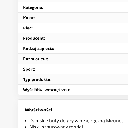
Kategoria
:
Kolor
:
Płeć
:
Producent
:
Rodzaj zapięcia
:
Rozmiar eur
:
Sport
:
Typ produktu
:
Wyściółka wewnętrzna
:
Właściwości:
Damskie buty do gry w piłkę ręczną Mizuno.
Niski, sznurowany model.