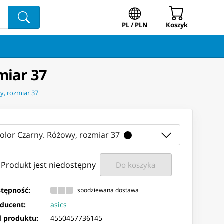
PL / PLN
Koszyk
miar 37
y, rozmiar 37
kolor Czarny. Różowy, rozmiar 37
Produkt jest niedostępny
Do koszyka
tępność:
spodziewana dostawa
ducent:
asics
 produktu:
4550457736145