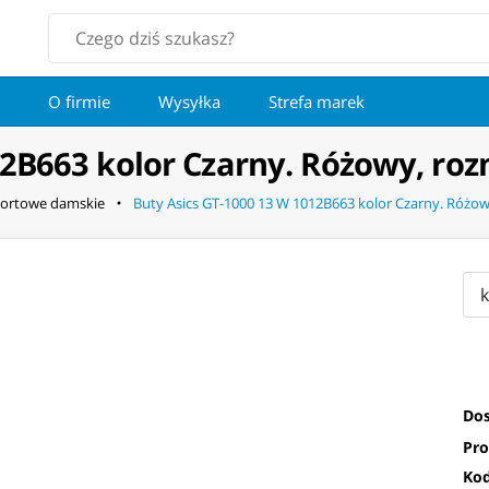
O firmie
Wysyłka
Strefa marek
2B663 kolor Czarny. Różowy, roz
ortowe damskie
Buty Asics GT-1000 13 W 1012B663 kolor Czarny. Różow
Dos
Pro
Kod