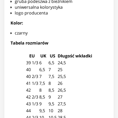
gruba podeszwa z bieżnikiem
uniwersalna kolorystyka
logo producenta
Kolor:
czarny
Tabela rozmiarów
EU
UK
US
Długość wkładki
39 1/3
6
6,5
24,5
40
6,5
7
25
40 2/3
7
7,5
25,5
41 1/3
7,5
8
26
42
8
8,5
26,5
42 2/3
8,5
9
27
43 1/3
9
9,5
27,5
44
9,5
10
28
44 2/3
10
10,5
28,5