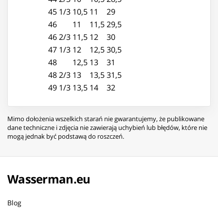
45 1/3
10,5
11
29
46
11
11,5
29,5
46 2/3
11,5
12
30
47 1/3
12
12,5
30,5
48
12,5
13
31
48 2/3
13
13,5
31,5
49 1/3
13,5
14
32
Mimo dołożenia wszelkich starań nie gwarantujemy, że publikowane
dane techniczne i zdjęcia nie zawierają uchybień lub błędów, które nie
mogą jednak być podstawą do roszczeń.
Wasserman.eu
Blog