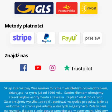
Metody płatności
przelew
Znajdź nas
Sklep internetowy Wasserman to firma z wieloletnim doświadczeniem,
działająca na rynku już od 1996 roku. Swoim klientom oferujemy
szeroki wybór asortymentu z zakresu urządzeń elektronicznych.
Gwarantujemy wysyłkę „od ręki”, ponieważ wszystkie produkty, jakie są
widoczne na stronie posiadamy w naszych magazynach. Zależy nam
na rozwoju, dlatego ciągle poszerzamy dostępny asortyment. Możemy