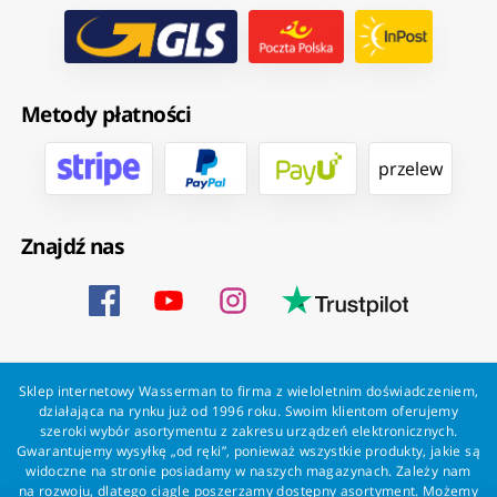
Metody płatności
przelew
Znajdź nas
Sklep internetowy Wasserman to firma z wieloletnim doświadczeniem,
działająca na rynku już od 1996 roku. Swoim klientom oferujemy
szeroki wybór asortymentu z zakresu urządzeń elektronicznych.
Gwarantujemy wysyłkę „od ręki”, ponieważ wszystkie produkty, jakie są
widoczne na stronie posiadamy w naszych magazynach. Zależy nam
na rozwoju, dlatego ciągle poszerzamy dostępny asortyment. Możemy