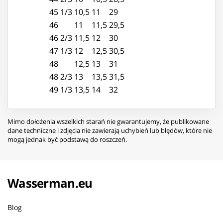
45 1/3
10,5
11
29
46
11
11,5
29,5
46 2/3
11,5
12
30
47 1/3
12
12,5
30,5
48
12,5
13
31
48 2/3
13
13,5
31,5
49 1/3
13,5
14
32
Mimo dołożenia wszelkich starań nie gwarantujemy, że publikowane
dane techniczne i zdjęcia nie zawierają uchybień lub błędów, które nie
mogą jednak być podstawą do roszczeń.
Wasserman.eu
Blog