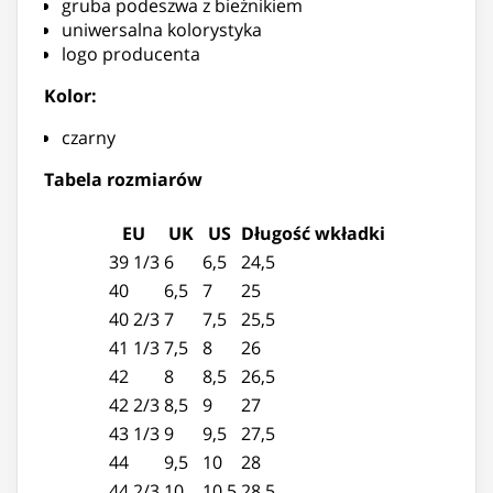
gruba podeszwa z bieżnikiem
uniwersalna kolorystyka
logo producenta
Kolor:
czarny
Tabela rozmiarów
EU
UK
US
Długość wkładki
39 1/3
6
6,5
24,5
40
6,5
7
25
40 2/3
7
7,5
25,5
41 1/3
7,5
8
26
42
8
8,5
26,5
42 2/3
8,5
9
27
43 1/3
9
9,5
27,5
44
9,5
10
28
44 2/3
10
10,5
28,5