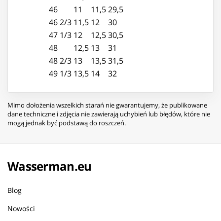
46
11
11,5
29,5
46 2/3
11,5
12
30
47 1/3
12
12,5
30,5
48
12,5
13
31
48 2/3
13
13,5
31,5
49 1/3
13,5
14
32
Mimo dołożenia wszelkich starań nie gwarantujemy, że publikowane
dane techniczne i zdjęcia nie zawierają uchybień lub błędów, które nie
mogą jednak być podstawą do roszczeń.
Wasserman.eu
Blog
Nowości