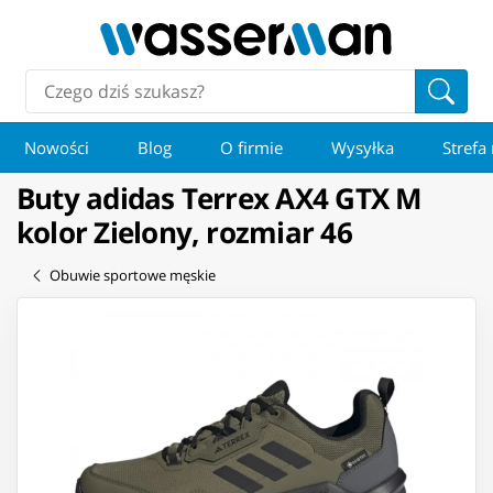
Nowości
Blog
O firmie
Wysyłka
Strefa
Buty adidas Terrex AX4 GTX M
kolor Zielony, rozmiar 46
Obuwie sportowe męskie