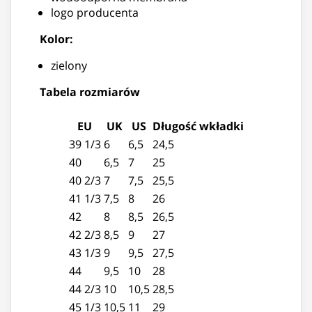
logo producenta
Kolor:
zielony
Tabela rozmiarów
EU
UK
US
Długość wkładki
39 1/3
6
6,5
24,5
40
6,5
7
25
40 2/3
7
7,5
25,5
41 1/3
7,5
8
26
42
8
8,5
26,5
42 2/3
8,5
9
27
43 1/3
9
9,5
27,5
44
9,5
10
28
44 2/3
10
10,5
28,5
45 1/3
10,5
11
29