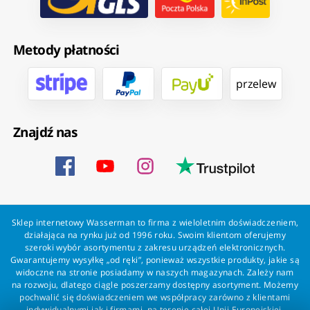
Metody płatności
przelew
Znajdź nas
Sklep internetowy Wasserman to firma z wieloletnim doświadczeniem,
działająca na rynku już od 1996 roku. Swoim klientom oferujemy
szeroki wybór asortymentu z zakresu urządzeń elektronicznych.
Gwarantujemy wysyłkę „od ręki”, ponieważ wszystkie produkty, jakie są
widoczne na stronie posiadamy w naszych magazynach. Zależy nam
na rozwoju, dlatego ciągle poszerzamy dostępny asortyment. Możemy
pochwalić się doświadczeniem we współpracy zarówno z klientami
indywidualnymi jak i firmami, na terenie całej Unii Europejskiej.