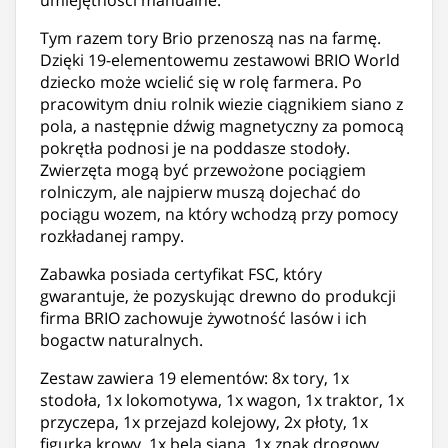
Tym razem tory Brio przenoszą nas na farmę.
Dzięki 19-elementowemu zestawowi BRIO World
dziecko może wcielić się w rolę farmera. Po
pracowitym dniu rolnik wiezie ciągnikiem siano z
pola, a następnie dźwig magnetyczny za pomocą
pokrętła podnosi je na poddasze stodoły.
Zwierzęta mogą być przewożone pociągiem
rolniczym, ale najpierw muszą dojechać do
pociągu wozem, na który wchodzą przy pomocy
rozkładanej rampy.
Zabawka posiada certyfikat FSC, który
gwarantuje, że pozyskując drewno do produkcji
firma BRIO zachowuje żywotność lasów i ich
bogactw naturalnych.
Zestaw zawiera 19 elementów: 8x tory, 1x
stodoła, 1x lokomotywa, 1x wagon, 1x traktor, 1x
przyczepa, 1x przejazd kolejowy, 2x płoty, 1x
figurka krowy, 1x bela siana, 1x znak drogowy