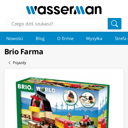
Nowości
Blog
O firmie
Wysyłka
Strefa
Brio Farma
Pojazdy