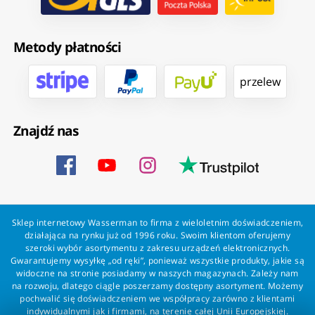
Metody płatności
przelew
Znajdź nas
Sklep internetowy Wasserman to firma z wieloletnim doświadczeniem,
działająca na rynku już od 1996 roku. Swoim klientom oferujemy
szeroki wybór asortymentu z zakresu urządzeń elektronicznych.
Gwarantujemy wysyłkę „od ręki”, ponieważ wszystkie produkty, jakie są
widoczne na stronie posiadamy w naszych magazynach. Zależy nam
na rozwoju, dlatego ciągle poszerzamy dostępny asortyment. Możemy
pochwalić się doświadczeniem we współpracy zarówno z klientami
indywidualnymi jak i firmami, na terenie całej Unii Europejskiej.