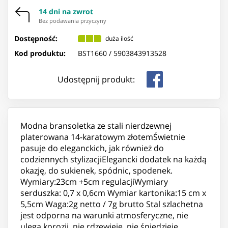
14 dni na zwrot
Bez podawania przyczyny
Dostępność:
duża ilość
Kod produktu:
BST1660 /
5903843913528
Udostępnij produkt:
Modna bransoletka ze stali nierdzewnej
platerowana 14-karatowym złotemŚwietnie
pasuje do eleganckich, jak również do
codziennych stylizacjiElegancki dodatek na każdą
okazję, do sukienek, spódnic, spodenek.
Wymiary:23cm +5cm regulacjiWymiary
serduszka: 0,7 x 0,6cm Wymiar kartonika:15 cm x
5,5cm Waga:2g netto / 7g brutto Stal szlachetna
jest odporna na warunki atmosferyczne, nie
ulega korozji, nie rdzewieje, nie śniedzieje.