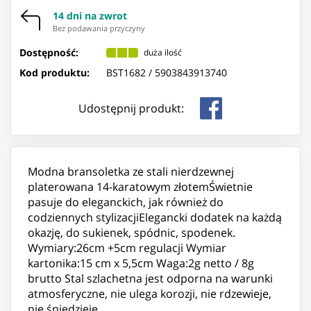
14 dni na zwrot
Bez podawania przyczyny
Dostępność:
duża ilość
Kod produktu:
BST1682 /
5903843913740
Udostępnij produkt:
Modna bransoletka ze stali nierdzewnej
platerowana 14-karatowym złotemŚwietnie
pasuje do eleganckich, jak również do
codziennych stylizacjiElegancki dodatek na każdą
okazję, do sukienek, spódnic, spodenek.
Wymiary:26cm +5cm regulacji Wymiar
kartonika:15 cm x 5,5cm Waga:2g netto / 8g
brutto Stal szlachetna jest odporna na warunki
atmosferyczne, nie ulega korozji, nie rdzewieje,
nie śniedzieje.