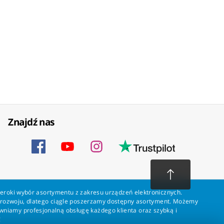
Znajdź nas
zeroki wybór asortymentu z zakresu urządzeń elektronicznych.
a rozwoju, dlatego ciągle poszerzamy dostępny asortyment. Możemy
ewniamy profesjonalną obsługę każdego klienta oraz szybką i
!