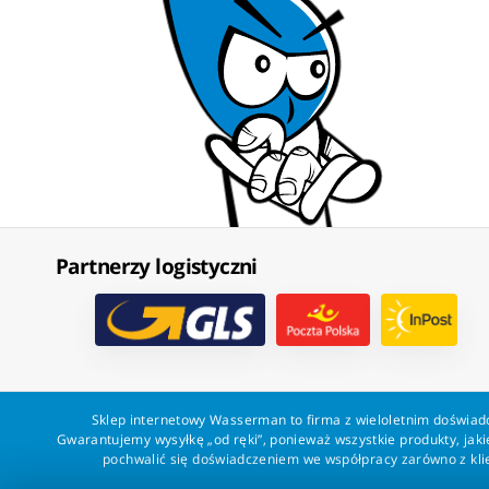
Partnerzy logistyczni
Sklep internetowy Wasserman to firma z wieloletnim doświadc
Gwarantujemy wysyłkę „od ręki”, ponieważ wszystkie produkty, ja
pochwalić się doświadczeniem we współpracy zarówno z klien