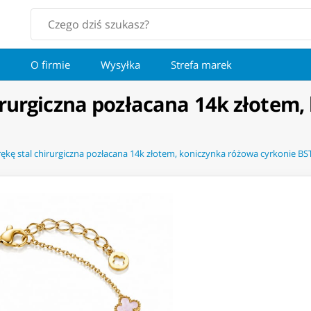
O firmie
Wysyłka
Strefa marek
irurgiczna pozłacana 14k złotem
rękę stal chirurgiczna pozłacana 14k złotem, koniczynka różowa cyrkonie B