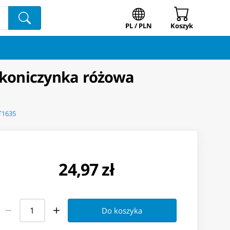
PL / PLN
Koszyk
, koniczynka różowa
ST1635
24,97 zł
Do koszyka