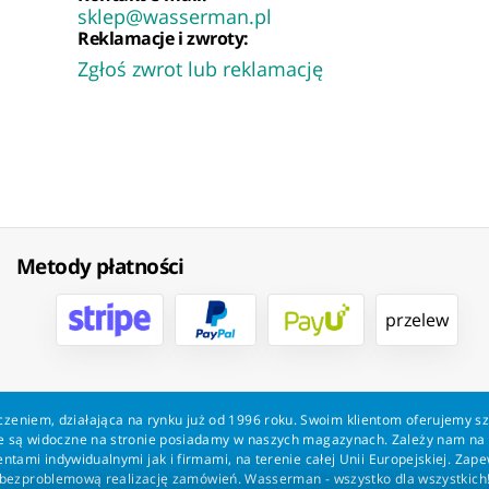
sklep@wasserman.pl
Reklamacje i zwroty:
Zgłoś zwrot lub reklamację
Metody płatności
przelew
zeniem, działająca na rynku już od 1996 roku. Swoim klientom oferujemy s
kie są widoczne na stronie posiadamy w naszych magazynach. Zależy nam n
tami indywidualnymi jak i firmami, na terenie całej Unii Europejskiej. Zap
bezproblemową realizację zamówień. Wasserman - wszystko dla wszystkich