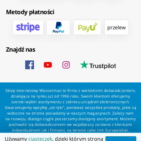
Metody płatności
przelew
Znajdź nas
Sklep internetowy Wasserman to firma z wieloletnim doświadczeniem,
działająca na rynku już od 1996 roku. Swoim klientom oferujemy
szeroki wybór asortymentu z zakresu urządzeń elektronicznych.
Gwarantujemy wysyłkę „od ręki”, ponieważ wszystkie produkty, jakie są
widoczne na stronie posiadamy w naszych magazynach. Zależy nam
na rozwoju, dlatego ciągle poszerzamy dostępny asortyment. Możemy
pochwalić się doświadczeniem we współpracy zarówno z klientami
indywidualnymi jak i firmami, na terenie całej Unii Europejskiej.
Zapewniamy profesjonalną obsługę każdego klienta oraz szybką i
Używamy
ciasteczek
, dzięki którym strona