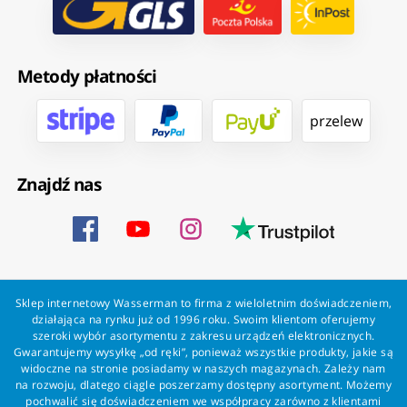
Metody płatności
przelew
Znajdź nas
Sklep internetowy Wasserman to firma z wieloletnim doświadczeniem,
działająca na rynku już od 1996 roku. Swoim klientom oferujemy
szeroki wybór asortymentu z zakresu urządzeń elektronicznych.
Gwarantujemy wysyłkę „od ręki”, ponieważ wszystkie produkty, jakie są
widoczne na stronie posiadamy w naszych magazynach. Zależy nam
na rozwoju, dlatego ciągle poszerzamy dostępny asortyment. Możemy
pochwalić się doświadczeniem we współpracy zarówno z klientami