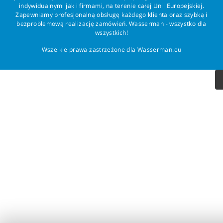
indywidualnymi jak i firmami, na terenie całej Unii Europejskiej.
Zapewniamy profesjonalną obsługę każdego klienta oraz szybką i
bezproblemową realizację zamówień. Wasserman - wszystko dla
wszystkich!
Wszelkie prawa zastrzeżone dla Wasserman.eu