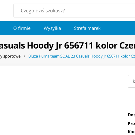
O firmie
Wysyłka
Strefa marek
uals Hoody Jr 656711 kolor Cze
zy sportowe
Bluza Puma teamGOAL 23 Casuals Hoody Jr 656711 kolor Cz
Dos
Pro
Kod