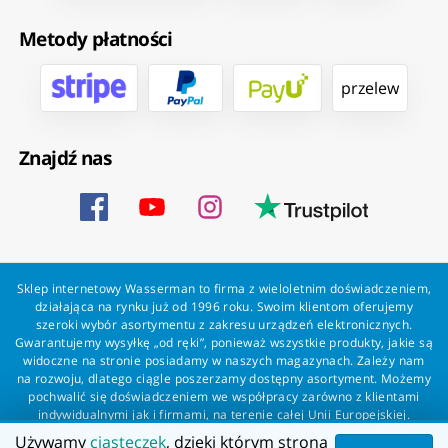
Metody płatności
przelew
Znajdź nas
Sklep internetowy Wasserman to firma z wieloletnim doświadczeniem,
działająca na rynku już od 1996 roku. Swoim klientom oferujemy
szeroki wybór asortymentu z zakresu urządzeń elektronicznych.
Gwarantujemy wysyłkę „od ręki”, ponieważ wszystkie produkty, jakie są
widoczne na stronie posiadamy w naszych magazynach. Zależy nam
na rozwoju, dlatego ciągle poszerzamy dostępny asortyment. Możemy
pochwalić się doświadczeniem we współpracy zarówno z klientami
indywidualnymi jak i firmami, na terenie całej Unii Europejskiej.
Zapewniamy profesjonalną obsługę każdego klienta oraz szybką i
Używamy
ciasteczek
, dzięki którym strona