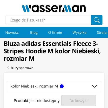
Nowości
Blog
O firmie
Wysyłka
Strefa
Bluza adidas Essentials Fleece 3-
Stripes Hoodie M kolor Niebieski,
rozmiar M
Bluzy sportowe
kolor Niebieski, rozmiar M
Produkt jest niedostępny
Do koszyka