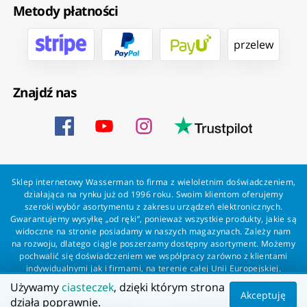
Metody płatności
przelew
Znajdź nas
Sklep internetowy Wasserman to firma z wieloletnim doświadczeniem,
działająca na rynku już od 1996 roku. Swoim klientom oferujemy
szeroki wybór asortymentu z zakresu urządzeń elektronicznych.
Gwarantujemy wysyłkę „od ręki”, ponieważ wszystkie produkty, jakie są
widoczne na stronie posiadamy w naszych magazynach. Zależy nam
na rozwoju, dlatego ciągle poszerzamy dostępny asortyment. Możemy
pochwalić się doświadczeniem we współpracy zarówno z klientami
indywidualnymi jak i firmami, na terenie całej Unii Europejskiej.
Zapewniamy profesjonalną obsługę każdego klienta oraz szybką i
Używamy
ciasteczek
, dzięki którym strona
bezproblemową realizację zamówień. Wasserman - wszystko dla
Akceptuję
działa poprawnie.
wszystkich!