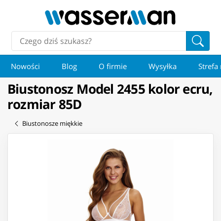
Nowości
Blog
O firmie
Wysyłka
Strefa
Biustonosz Model 2455 kolor ecru,
rozmiar 85D
Biustonosze miękkie