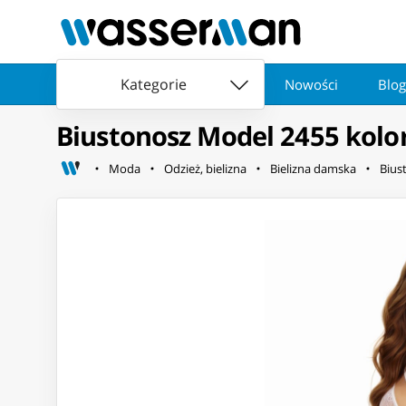
Kategorie
Nowości
Blog
Biustonosz Model 2455 kolor
Moda
Odzież, bielizna
Bielizna damska
Bius