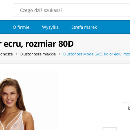
O firmie
Wysyłka
Strefa marek
 ecru, rozmiar 80D
tonosze
Biustonosze miękkie
Biustonosz Model 2455 kolor ecru, roz