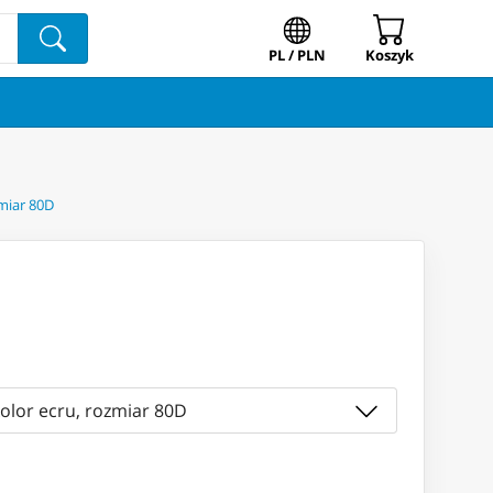
PL / PLN
Koszyk
miar 80D
kolor ecru, rozmiar 80D