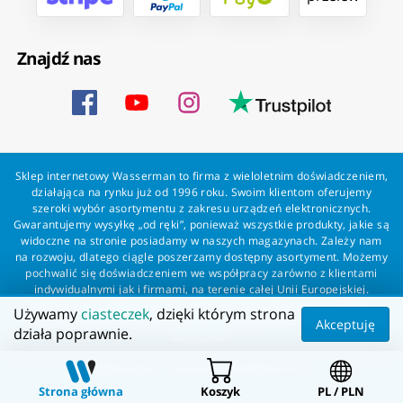
Znajdź nas
Sklep internetowy Wasserman to firma z wieloletnim doświadczeniem,
działająca na rynku już od 1996 roku. Swoim klientom oferujemy
szeroki wybór asortymentu z zakresu urządzeń elektronicznych.
Gwarantujemy wysyłkę „od ręki”, ponieważ wszystkie produkty, jakie są
widoczne na stronie posiadamy w naszych magazynach. Zależy nam
na rozwoju, dlatego ciągle poszerzamy dostępny asortyment. Możemy
pochwalić się doświadczeniem we współpracy zarówno z klientami
indywidualnymi jak i firmami, na terenie całej Unii Europejskiej.
Zapewniamy profesjonalną obsługę każdego klienta oraz szybką i
Używamy
ciasteczek
, dzięki którym strona
bezproblemową realizację zamówień. Wasserman - wszystko dla
Akceptuję
działa poprawnie.
wszystkich!
Wszelkie prawa zastrzeżone dla Wasserman.eu
Strona główna
Koszyk
PL / PLN