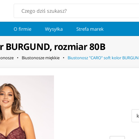
O firmie
Wysyłka
Strefa marek
or BURGUND, rozmiar 80B
tonosze
Biustonosze miękkie
Biustonosz "CARO" soft kolor BURGUN