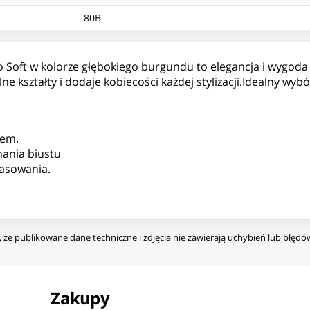
80B
oft w kolorze głębokiego burgundu to elegancja i wygoda 
 kształty i dodaje kobiecości każdej stylizacji.Idealny wybó
rem.
mania biustu
asowania.
że publikowane dane techniczne i zdjęcia nie zawierają uchybień lub błęd
Zakupy