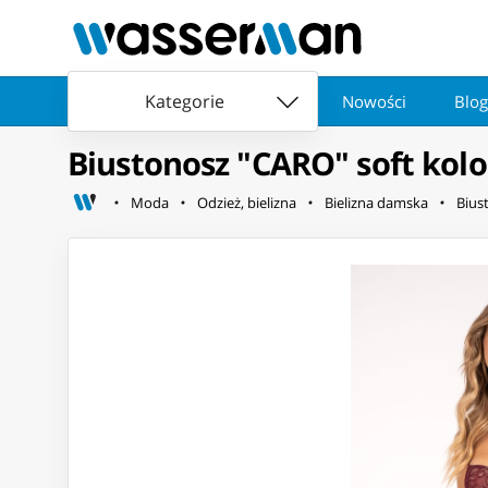
Kategorie
Nowości
Blog
Biustonosz "CARO" soft kol
Moda
Odzież, bielizna
Bielizna damska
Bius