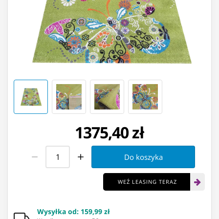
1375,40 zł
Do koszyka
WEŹ LEASING TERAZ
Wysyłka od
:
159,99 zł