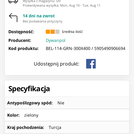
Wysyłka z magazynu: ⁨D9⁩
Przewidywana wysyłka
:
Mon, Aug 10
-
Tue, Aug 11
14 dni na zwrot
Bez podawania przyczyny
Dostępność:
średnia ilość
Producent:
Dywanpol
Kod produktu:
BEL-114-GRN-300X400 /
5905490906694
Udostępnij produkt:
Specyfikacja
Antypoślizgowy spód
:
Nie
Kolor
:
zielony
Kraj pochodzenia
:
Turcja