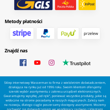
Metody płatności
przelew
Znajdź nas
Sklep internetowy Wasserman to firma z wieloletnim doświadczeniem,
działająca na rynku już od 1996 roku. Swoim klientom oferujemy
szeroki wybór asortymentu z zakresu urządzeń elektronicznych.
Gwarantujemy wysyłkę „od ręki”, ponieważ wszystkie produkty, jakie są
widoczne na stronie posiadamy w naszych magazynach. Zależy nam
na rozwoju, dlatego ciągle poszerzamy dostępny asortyment. Możemy
pochwalić się doświadczeniem we współpracy zarówno z klientami