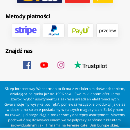
Metody płatności
przelew
Znajdź nas
Sklep internetowy Wasserman to firma z wieloletnim doświadczeniem,
działająca na rynku już od 1996 roku. Swoim klientom oferujemy
szeroki wybór asortymentu z zakresu urządzeń elektronicznych.
Gwarantujemy wysyłkę „od ręki”, ponieważ wszystkie produkty, jakie są
widoczne na stronie posiadamy w naszych magazynach. Zależy nam
na rozwoju, dlatego ciągle poszerzamy dostępny asortyment. Możemy
pochwalić się doświadczeniem we współpracy zarówno z klientami
indywidualnymi jak i firmami, na terenie całej Unii Europejskiej.