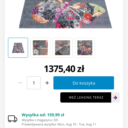
1375,40 zł
Do koszyka
WEŹ LEASING TERAZ
Wysyłka od
:
159,99 zł
Wysyłka z magazynu: ⁨D9⁩
Przewidywana wysyłka
:
Mon, Aug 10
-
Tue, Aug 11