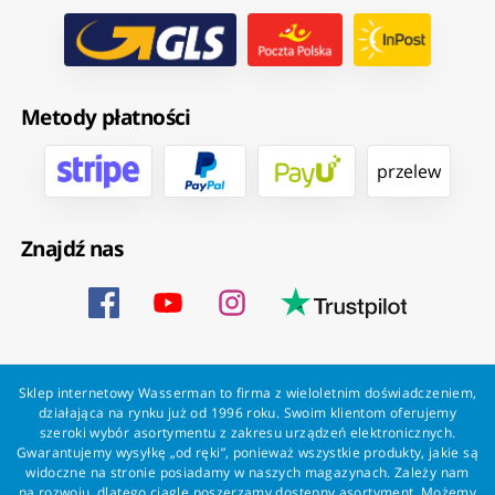
Metody płatności
przelew
Znajdź nas
Sklep internetowy Wasserman to firma z wieloletnim doświadczeniem,
działająca na rynku już od 1996 roku. Swoim klientom oferujemy
szeroki wybór asortymentu z zakresu urządzeń elektronicznych.
Gwarantujemy wysyłkę „od ręki”, ponieważ wszystkie produkty, jakie są
widoczne na stronie posiadamy w naszych magazynach. Zależy nam
na rozwoju, dlatego ciągle poszerzamy dostępny asortyment. Możemy