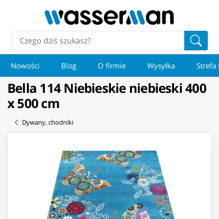
Nowości
Blog
O firmie
Wysyłka
Strefa
Bella 114 Niebieskie niebieski 400
x 500 cm
Dywany, chodniki