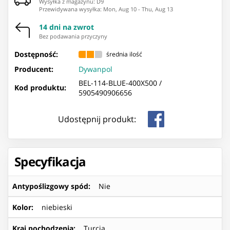
Wysyłka z magazynu: ⁨D9⁩
Przewidywana wysyłka
:
Mon, Aug 10
-
Thu, Aug 13
14 dni na zwrot
Bez podawania przyczyny
Dostępność:
średnia ilość
Producent:
Dywanpol
BEL-114-BLUE-400X500 /
Kod produktu:
5905490906656
Udostępnij produkt:
Specyfikacja
Antypoślizgowy spód
:
Nie
Kolor
:
niebieski
Kraj pochodzenia
:
Turcja