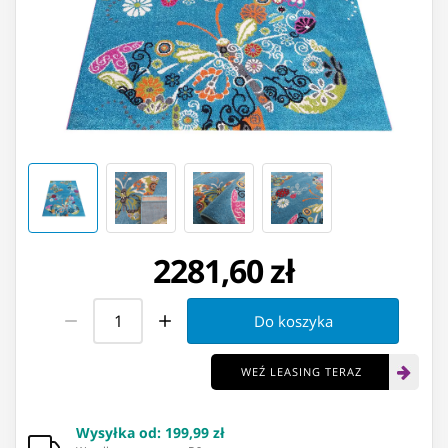
2281,60 zł
Do koszyka
WEŹ LEASING TERAZ
Wysyłka od
:
199,99 zł