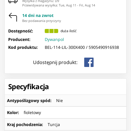
Wysyłka z magazynu: ⁨D9⁩
Przewidywana wysyłka
:
Tue, Aug 11
-
Fri, Aug 14
14 dni na zwrot
Bez podawania przyczyny
Dostępność:
duża ilość
Producent:
Dywanpol
Kod produktu:
BEL-114-LIL-300X400 /
5905490916938
Udostępnij produkt:
Specyfikacja
Antypoślizgowy spód
:
Nie
Kolor
:
fioletowy
Kraj pochodzenia
:
Turcja