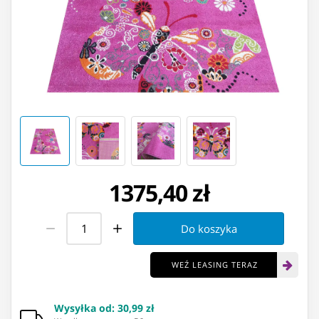
1375,40 zł
Do koszyka
WEŹ LEASING TERAZ
Wysyłka od
:
30,99 zł