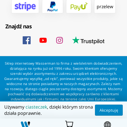
przelew
Znajdź nas
Sklep internetowy Wasserman to firma z wieloletnim doświadczeniem,
działająca na rynku już od 1996 roku. Swoim klientom oferujemy
szeroki wybór asortymentu z zakresu urządzeń elektronicznych.
Gwarantujemy wysyłkę „od ręki”, ponieważ wszystkie produkty, jakie są
widoczne na stronie posiadamy w naszych magazynach. Zależy nam
na rozwoju, dlatego ciągle poszerzamy dostępny asortyment. Możemy
pochwalić się doświadczeniem we współpracy zarówno z klientami
indywidualnymi jak i firmami, na terenie całej Unii Europejskiej.
Zapewniamy profesjonalną obsługę każdego klienta oraz szybką i
Używamy
ciasteczek
, dzięki którym strona
bezproblemową realizację zamówień. Wasserman - wszystko dla
Akceptuję
działa poprawnie.
wszystkich!
Wszelkie prawa zastrzeżone dla Wasserman.eu