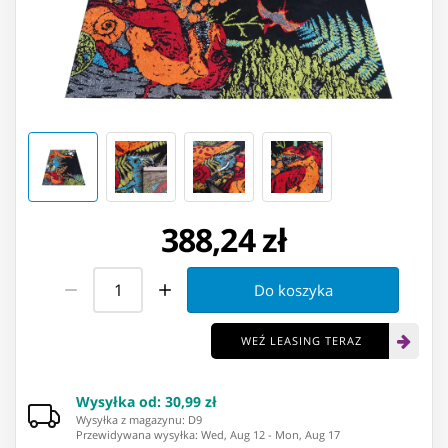
388,24 zł
Do koszyka
WEŹ LEASING TERAZ
Wysyłka od
:
30,99 zł
Wysyłka z magazynu: ⁨D9⁩
Przewidywana wysyłka
:
Wed, Aug 12
-
Mon, Aug 17