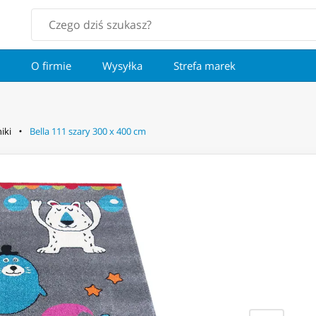
O firmie
Wysyłka
Strefa marek
iki
Bella 111 szary 300 x 400 cm