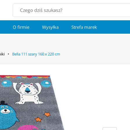
O firmie
Wysyłka
Strefa marek
iki
Bella 111 szary 160 x 220 cm