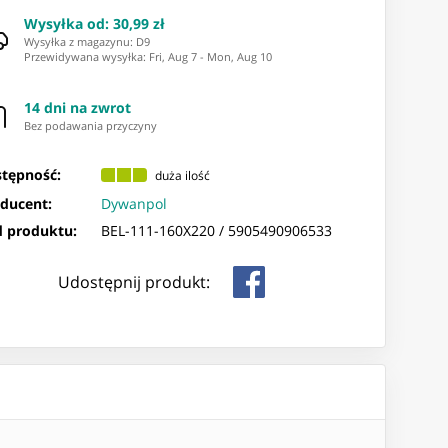
Wysyłka od
:
30,99 zł
Wysyłka z magazynu: ⁨D9⁩
Przewidywana wysyłka
:
Fri, Aug 7
-
Mon, Aug 10
14 dni na zwrot
Bez podawania przyczyny
tępność:
duża ilość
ducent:
Dywanpol
 produktu:
BEL-111-160X220 /
5905490906533
Udostępnij produkt: