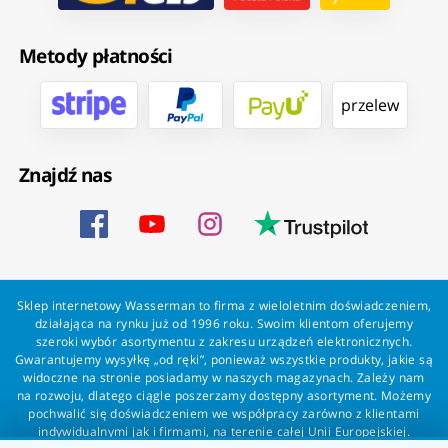
Metody płatności
przelew
Znajdź nas
Sklep internetowy Wasserman to firma z wieloletnim doświadczeniem,
działająca na rynku już od 1996 roku. Swoim klientom oferujemy
szeroki wybór asortymentu z zakresu urządzeń elektronicznych.
Gwarantujemy wysyłkę „od ręki”, ponieważ wszystkie produkty, jakie są
widoczne na stronie posiadamy w naszych magazynach. Zależy nam
na rozwoju, dlatego ciągle poszerzamy dostępny asortyment. Możemy
pochwalić się doświadczeniem we współpracy zarówno z klientami
indywidualnymi jak i firmami, na terenie całej Unii Europejskiej.