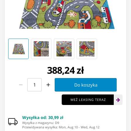
388,24 zł
Do koszyka
WEŹ LEASING TERAZ
Wysyłka od
:
30,99 zł
Wysyłka z magazynu: ⁨D9⁩
Przewidywana wysyłka
:
Mon, Aug 10
-
Wed, Aug 12