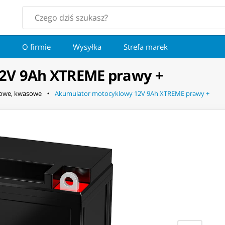
O firmie
Wysyłka
Strefa marek
2V 9Ah XTREME prawy +
lowe, kwasowe
Akumulator motocyklowy 12V 9Ah XTREME prawy +