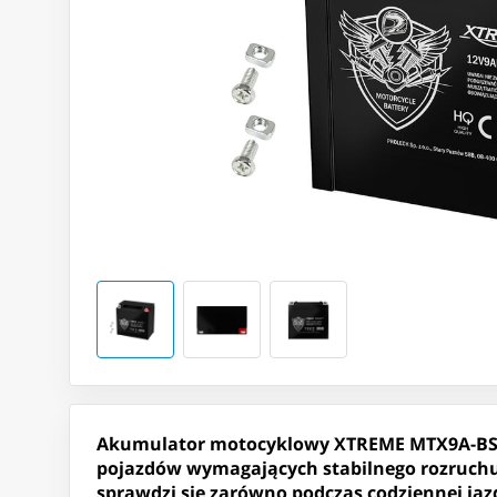
Akumulator motocyklowy XTREME MTX9A-BS to 
pojazdów wymagających stabilnego rozruchu
sprawdzi się zarówno podczas codziennej ja