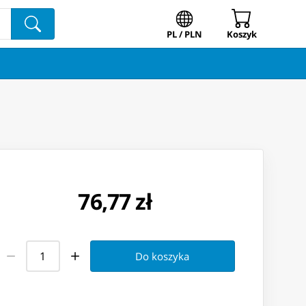
PL / PLN
Koszyk
76,77 zł
Do koszyka