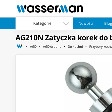
Kategorie
Nowości
Blog
AG210N Zatyczka korek do 
AGD
AGD drobne
Do kuchni
Przybory kuch