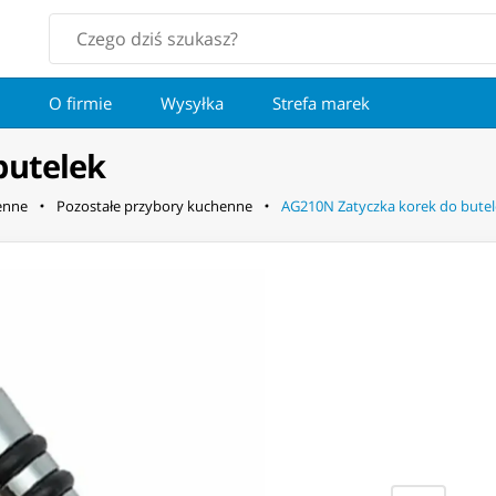
O firmie
Wysyłka
Strefa marek
butelek
enne
Pozostałe przybory kuchenne
AG210N Zatyczka korek do bute