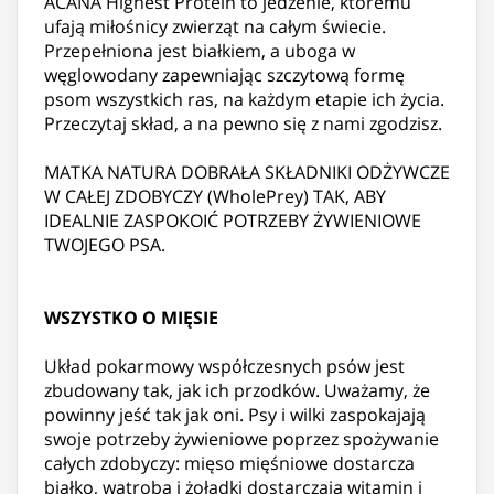
ACANA Highest Protein to jedzenie, któremu
ufają miłośnicy zwierząt na całym świecie.
Przepełniona jest białkiem, a uboga w
węglowodany zapewniając szczytową formę
psom wszystkich ras, na każdym etapie ich życia.
Przeczytaj skład, a na pewno się z nami zgodzisz.
MATKA NATURA DOBRAŁA SKŁADNIKI ODŻYWCZE
W CAŁEJ ZDOBYCZY (WholePrey) TAK, ABY
IDEALNIE ZASPOKOIĆ POTRZEBY ŻYWIENIOWE
TWOJEGO PSA.
WSZYSTKO O MIĘSIE
Układ pokarmowy współczesnych psów jest
zbudowany tak, jak ich przodków. Uważamy, że
powinny jeść tak jak oni. Psy i wilki zaspokajają
swoje potrzeby żywieniowe poprzez spożywanie
całych zdobyczy: mięso mięśniowe dostarcza
białko, wątroba i żołądki dostarczają witamin i