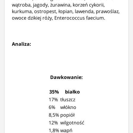
wątroba, jagody, żurawina, korzeń cykorii,
kurkuma, ostropest, łopian, lawenda, prawoślaz,
owoce dzikiej róży, Enterococcus faecium.
Analiza:
Dawkowanie:
35%
białko
17%
tłuszcz
6%
włókno
8,5%
popiół
12%
wilgotność
1,8%
wapń