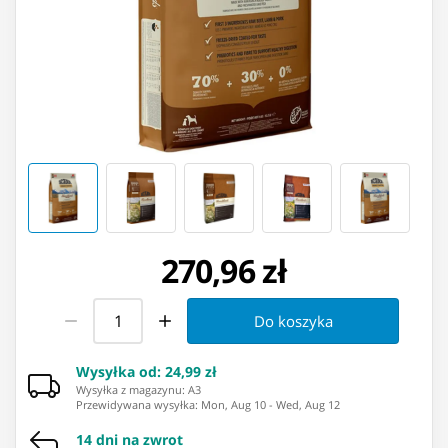
270,96 zł
Do koszyka
Wysyłka od
:
24,99 zł
Wysyłka z magazynu: ⁨A3⁩
Przewidywana wysyłka
:
Mon, Aug 10
-
Wed, Aug 12
14 dni na zwrot