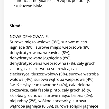
sandacz amerykański, szczupak pospolity,
czukuczan biały.
Skład:
NOWE OPAKOWANIE:
Surowe mięso wołowe (9%), surowe mięso
jagnięce (8%), surowe mięso wieprzowe (8%),
dehydratyzowana wołowina (8%),
dehydratyzowana jagnięcina (8%),
dehydratyzowana wieprzowina (7%), cały groch
zielony, cała czerwona soczewica, cała
ciecierzyca, tłuszcz wołowy (5%), surowa wątroba
wołowa (4%), surowa wątroba wieprzowa (4%),
świeże ryby słodkowodne* (4%), cała zielona
soczewica, cała fasola pinto, cały groch żółty,
skrobia grochowa, surowe mięso bizona (2%),
olej rybny (2%), włókno soczewicy, surowa
wątroba jagnięca (0,5%), surowe żołądki jagnięce