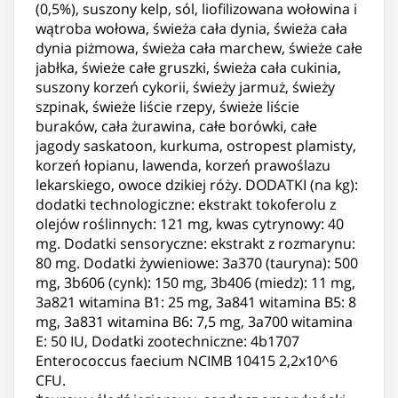
(0,5%), suszony kelp, sól, liofilizowana wołowina i
wątroba wołowa, świeża cała dynia, świeża cała
dynia piżmowa, świeża cała marchew, świeże całe
jabłka, świeże całe gruszki, świeża cała cukinia,
suszony korzeń cykorii, świeży jarmuż, świeży
szpinak, świeże liście rzepy, świeże liście
buraków, cała żurawina, całe borówki, całe
jagody saskatoon, kurkuma, ostropest plamisty,
korzeń łopianu, lawenda, korzeń prawoślazu
lekarskiego, owoce dzikiej róży. DODATKI (na kg):
dodatki technologiczne: ekstrakt tokoferolu z
olejów roślinnych: 121 mg, kwas cytrynowy: 40
mg. Dodatki sensoryczne: ekstrakt z rozmarynu:
80 mg. Dodatki żywieniowe: 3a370 (tauryna): 500
mg, 3b606 (cynk): 150 mg, 3b406 (miedz): 11 mg,
3a821 witamina B1: 25 mg, 3a841 witamina B5: 8
mg, 3a831 witamina B6: 7,5 mg, 3a700 witamina
E: 50 IU, Dodatki zootechniczne: 4b1707
Enterococcus faecium NCIMB 10415 2,2x10^6
CFU.