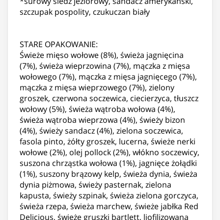
*surowy śledź jeziorowy, sandacz amerykański,
szczupak pospolity, czukuczan biały
STARE OPAKOWANIE:
Świeże mięso wołowe (8%), świeża jagnięcina
(7%), świeża wieprzowina (7%), mączka z mięsa
wołowego (7%), mączka z mięsa jagnięcego (7%),
mączka z mięsa wieprzowego (7%), zielony
groszek, czerwona soczewica, ciecierzyca, tłuszcz
wołowy (5%), świeża wątroba wołowa (4%),
świeża wątroba wieprzowa (4%), świeży bizon
(4%), świeży sandacz (4%), zielona soczewica,
fasola pinto, żółty groszek, lucerna, świeże nerki
wołowe (2%), olej pollock (2%), włókno soczewicy,
suszona chrząstka wołowa (1%), jagnięce żołądki
(1%), suszony brązowy kelp, świeża dynia, świeża
dynia piżmowa, świeży pasternak, zielona
kapusta, świeży szpinak, świeża zielona gorczyca,
świeża rzepa, świeża marchew, świeże jabłka Red
Delicious, świeże gruszki bartlett, liofilizowana