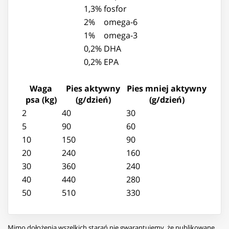
1,3%
fosfor
2%
omega-6
1%
omega-3
0,2%
DHA
0,2%
EPA
Waga
Pies aktywny
Pies mniej aktywny
psa (kg)
(g/dzień)
(g/dzień)
2
40
30
5
90
60
10
150
90
20
240
160
30
360
240
40
440
280
50
510
330
Mimo dołożenia wszelkich starań nie gwarantujemy, że publikowane