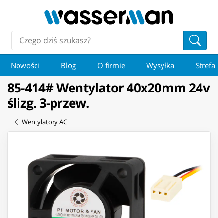
Nowości
Blog
O firmie
Wysyłka
Strefa
85-414# Wentylator 40x20mm 24v
ślizg. 3-przew.
Wentylatory AC