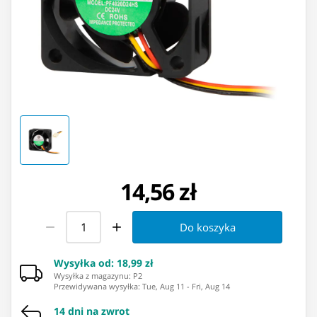
14,56 zł
Do koszyka
Wysyłka od
:
18,99 zł
Wysyłka z magazynu: ⁨P2⁩
Przewidywana wysyłka
:
Tue, Aug 11
-
Fri, Aug 14
14 dni na zwrot