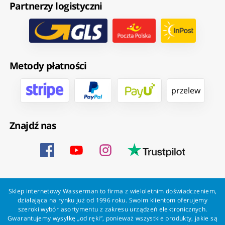
Partnerzy logistyczni
Metody płatności
przelew
Znajdź nas
Sklep internetowy Wasserman to firma z wieloletnim doświadczeniem,
działająca na rynku już od 1996 roku. Swoim klientom oferujemy
szeroki wybór asortymentu z zakresu urządzeń elektronicznych.
Gwarantujemy wysyłkę „od ręki”, ponieważ wszystkie produkty, jakie są