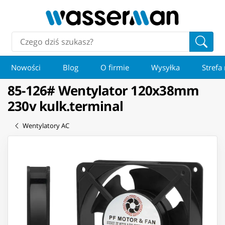
Nowości
Blog
O firmie
Wysyłka
Strefa
85-126# Wentylator 120x38mm
230v kulk.terminal
Wentylatory AC