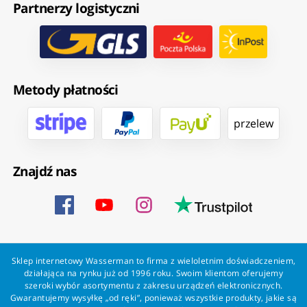
Partnerzy logistyczni
Metody płatności
przelew
Znajdź nas
Sklep internetowy Wasserman to firma z wieloletnim doświadczeniem,
działająca na rynku już od 1996 roku. Swoim klientom oferujemy
szeroki wybór asortymentu z zakresu urządzeń elektronicznych.
Gwarantujemy wysyłkę „od ręki”, ponieważ wszystkie produkty, jakie są