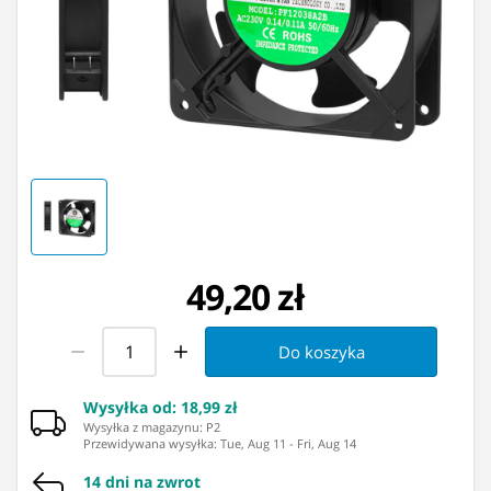
49,20 zł
Do koszyka
Wysyłka od
:
18,99 zł
Wysyłka z magazynu: ⁨P2⁩
Przewidywana wysyłka
:
Tue, Aug 11
-
Fri, Aug 14
14 dni na zwrot