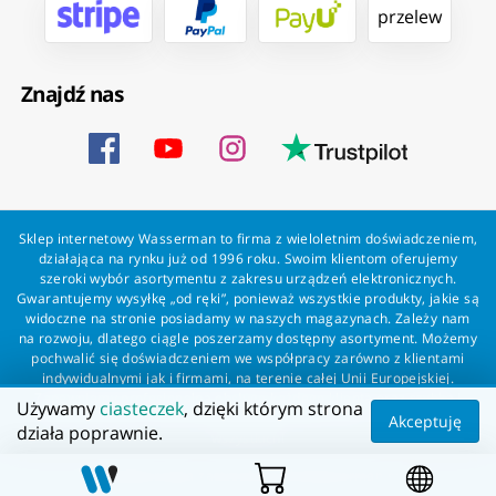
przelew
Znajdź nas
Sklep internetowy Wasserman to firma z wieloletnim doświadczeniem,
działająca na rynku już od 1996 roku. Swoim klientom oferujemy
szeroki wybór asortymentu z zakresu urządzeń elektronicznych.
Gwarantujemy wysyłkę „od ręki”, ponieważ wszystkie produkty, jakie są
widoczne na stronie posiadamy w naszych magazynach. Zależy nam
na rozwoju, dlatego ciągle poszerzamy dostępny asortyment. Możemy
pochwalić się doświadczeniem we współpracy zarówno z klientami
indywidualnymi jak i firmami, na terenie całej Unii Europejskiej.
Zapewniamy profesjonalną obsługę każdego klienta oraz szybką i
Używamy
ciasteczek
, dzięki którym strona
bezproblemową realizację zamówień. Wasserman - wszystko dla
Akceptuję
działa poprawnie.
wszystkich!
Wszelkie prawa zastrzeżone dla Wasserman.eu