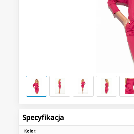
Specyfikacja
Kolor
: