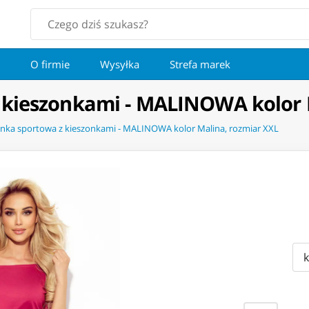
O firmie
Wysyłka
Strefa marek
 kieszonkami - MALINOWA kolor 
enka sportowa z kieszonkami - MALINOWA kolor Malina, rozmiar XXL
k