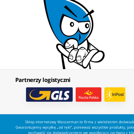
Partnerzy logistyczni
Sklep internetowy Wasserman to firma z wieloletnim doświadc
Gwarantujemy wysyłkę „od ręki”, ponieważ wszystkie produkty, ja
pochwalić się doświadczeniem we współpracy zarówno z klien