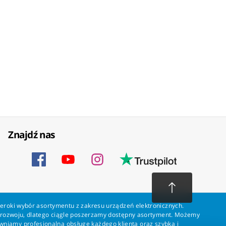
Znajdź nas
zeroki wybór asortymentu z zakresu urządzeń elektronicznych.
a rozwoju, dlatego ciągle poszerzamy dostępny asortyment. Możemy
ewniamy profesjonalną obsługę każdego klienta oraz szybką i