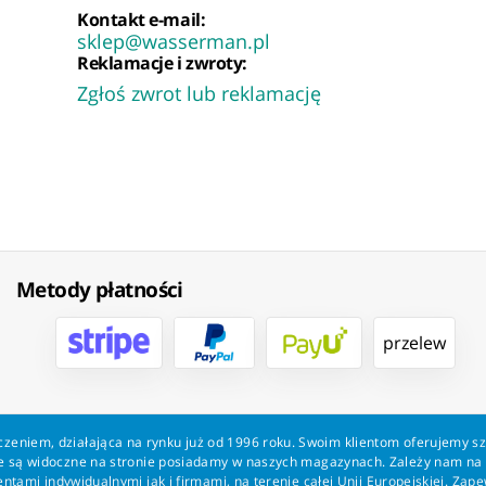
Kontakt e-mail:
sklep@wasserman.pl
Reklamacje i zwroty:
Zgłoś zwrot lub reklamację
Metody płatności
przelew
zeniem, działająca na rynku już od 1996 roku. Swoim klientom oferujemy s
kie są widoczne na stronie posiadamy w naszych magazynach. Zależy nam n
tami indywidualnymi jak i firmami, na terenie całej Unii Europejskiej. Zap