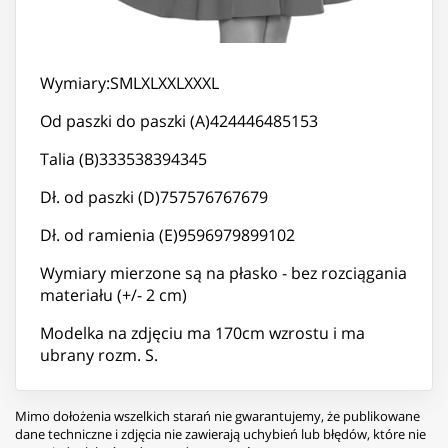
Wymiary:SMLXLXXLXXXL
Od paszki do paszki (A)424446485153
Talia (B)333538394345
Dł. od paszki (D)757576767679
Dł. od ramienia (E)9596979899102
Wymiary mierzone są na płasko - bez rozciągania
materiału (+/- 2 cm)
Modelka na zdjęciu ma 170cm wzrostu i ma
ubrany rozm. S.
Mimo dołożenia wszelkich starań nie gwarantujemy, że publikowane
dane techniczne i zdjęcia nie zawierają uchybień lub błędów, które nie