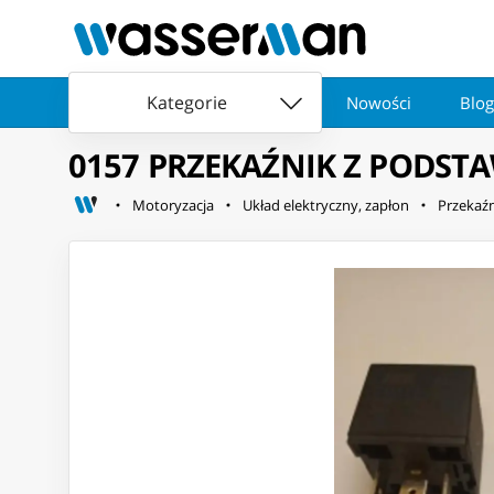
Kategorie
Nowości
Blog
0157 PRZEKAŹNIK Z PODST
Motoryzacja
Układ elektryczny, zapłon
Przekaźn