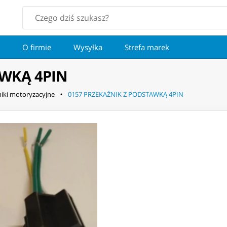
O firmie
Wysyłka
Strefa marek
AWKĄ 4PIN
iki motoryzacyjne
0157 PRZEKAŹNIK Z PODSTAWKĄ 4PIN