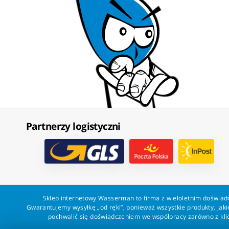
Partnerzy logistyczni
Sklep internetowy Wasserman to firma z wieloletnim doświadc
Gwarantujemy wysyłkę „od ręki”, ponieważ wszystkie produkty, ja
pochwalić się doświadczeniem we współpracy zarówno z klien