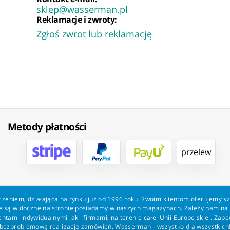
sklep@wasserman.pl
Reklamacje i zwroty:
Zgłoś zwrot lub reklamację
Metody płatności
przelew
zeniem, działająca na rynku już od 1996 roku. Swoim klientom oferujemy s
kie są widoczne na stronie posiadamy w naszych magazynach. Zależy nam n
tami indywidualnymi jak i firmami, na terenie całej Unii Europejskiej. Zap
bezproblemową realizację zamówień. Wasserman - wszystko dla wszystkich