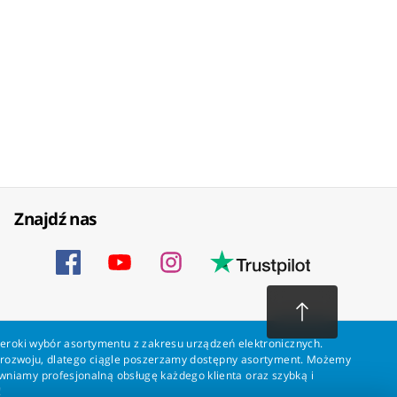
Znajdź nas
zeroki wybór asortymentu z zakresu urządzeń elektronicznych.
a rozwoju, dlatego ciągle poszerzamy dostępny asortyment. Możemy
ewniamy profesjonalną obsługę każdego klienta oraz szybką i
!