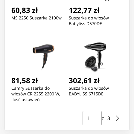
60,83 zł
122,77 zł
MS 2250 Suszarka 2100w
Suszarka do włosów
Babyliss D570DE
81,58 zł
302,61 zł
Camry Suszarka do
Suszarka do włosów
włosów CR 2255 2200 W,
BABYLISS 6715DE
Ilość ustawień
temperatury 3, Dysza
dyfuzora, Czarny
Strona ⁨1⁩ z ⁨3⁩
Przejdź do strony
z ⁨3⁩