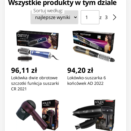
Wszystkie produkty w tym dziale
Sortuj według:
Strona ⁨1⁩ z ⁨3⁩
Przejdź do strony
z ⁨3⁩
96,11 zł
94,20 zł
Lokówka dwie obrotowe
Lokówko-suszarka 6
szczotki funkcja suszarki
końcówek AD 2022
CR 2021