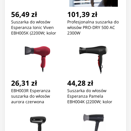
56,49 zł
101,39 zł
Suszarka do włosów
Profesjonalna suszarka do
Esperanza Ionic Viven
włosów PRO-DRY 500 AC
EBH005K (2200W; kolor
2300W
czarny)
26,31 zł
44,28 zł
EBH003R Esperanza
Suszarka do włosów
suszarka do włosów
Esperanza Pamela
aurora czerwona
EBH004K (2200W; kolor
czarny)