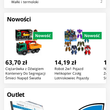
2
Wałki i termoloki
Nowości
Nowość
Nowość
63,70 zł
14,19 zł
16
Ciężarówka z Dźwigiem
Robot 2w1 Pojazd
Now
Kontenery Do Segregacji
Helikopter Czołg
Zda
Śmieci Napęd Światła
Lotniskowiec Pojazdy
Sta
Dźwięk
Bojowe Mix
Pom
Outlet