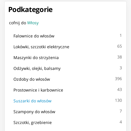
Podkategorie
cofnij do
Włosy
1
Falownice do włosów
65
Lokówki, szczotki elektryczne
38
Maszynki do strzyżenia
3
Odżywki, olejki, balsamy
396
Ozdoby do włosów
43
Prostownice i karbownice
130
Suszarki do włosów
7
Szampony do włosów
4
Szczotki, grzebienie