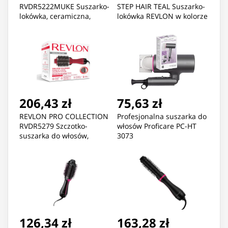
RVDR5222MUKE Suszarko-
STEP HAIR TEAL Suszarko-
lokówka, ceramiczna,
lokówka REVLON w kolorze
miętowa
morskim
206,43 zł
75,63 zł
REVLON PRO COLLECTION
Profesjonalna suszarka do
RVDR5279 Szczotko-
włosów Proficare PC-HT
suszarka do włosów,
3073
tytanowa z jonizacją
126,34 zł
163,28 zł