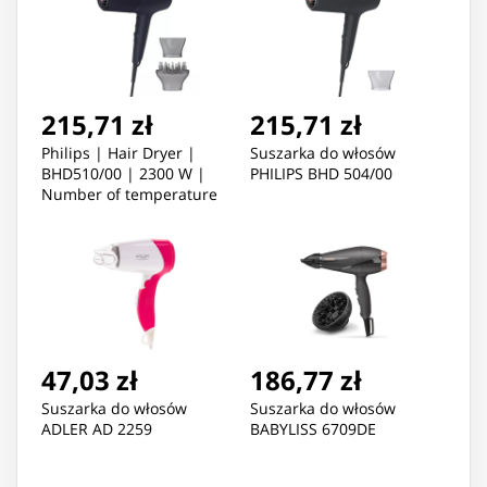
215,71 zł
215,71 zł
Philips | Hair Dryer |
Suszarka do włosów
BHD510/00 | 2300 W |
PHILIPS BHD 504/00
Number of temperature
settings 3 | Ionic function
| Diffuser nozzle |
Blue/Metal
47,03 zł
186,77 zł
Suszarka do włosów
Suszarka do włosów
ADLER AD 2259
BABYLISS 6709DE