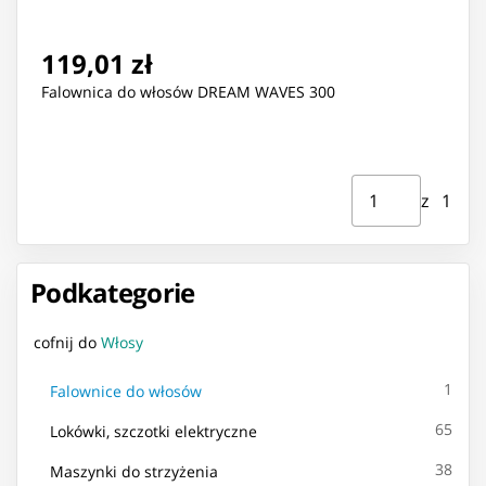
119,01 zł
Falownica do włosów DREAM WAVES 300
Strona ⁨1⁩ z ⁨1⁩
Przejdź do strony
z ⁨1⁩
Podkategorie
cofnij do
Włosy
1
Falownice do włosów
65
Lokówki, szczotki elektryczne
38
Maszynki do strzyżenia