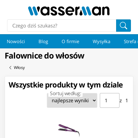
Nowości
Blog
O firmie
Wysyłka
Strefa
Falownice do włosów
Włosy
Wszystkie produkty w tym dziale
Sortuj według:
Strona ⁨1⁩ z ⁨1⁩
Przejdź do strony
z ⁨1⁩