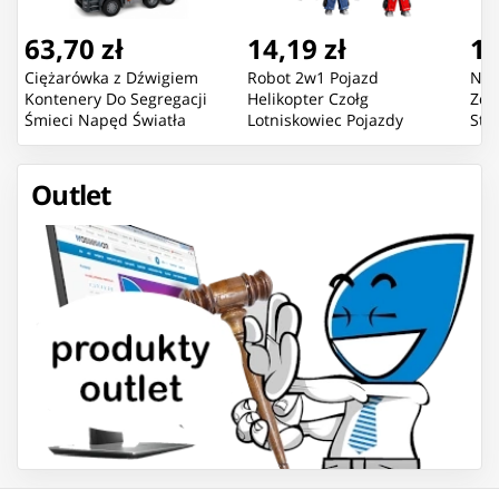
63,70 zł
14,19 zł
16
Ciężarówka z Dźwigiem
Robot 2w1 Pojazd
Now
Kontenery Do Segregacji
Helikopter Czołg
Zda
Śmieci Napęd Światła
Lotniskowiec Pojazdy
Sta
Dźwięk
Bojowe Mix
Pom
Outlet