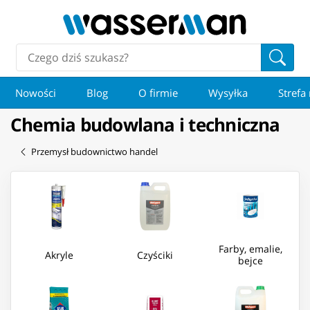
Nowości
Blog
O firmie
Wysyłka
Strefa
Chemia budowlana i techniczna
Przemysł budownictwo handel
Farby, emalie,
Akryle
Czyściki
bejce