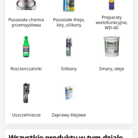
Preparaty
Pozostała chemia
Pozostałe Kleje,
wielofunkcyjne,
przemyysłowa
kity, silikony
WD-40
Rozcienczalniki
Silikony
Smary, oleje
Uszczelniacze
Zaprawy klejowe
Wszystkie produkty w tym dziale