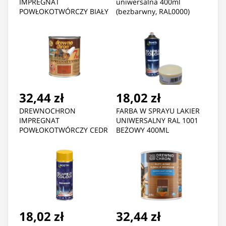
IMPREGNAT
uniwersalna 400ml
POWŁOKOTWÓRCZY BIAŁY
(bezbarwny, RAL0000)
0.75L
32,44 zł
18,02 zł
DREWNOCHRON
FARBA W SPRAYU LAKIER
IMPREGNAT
UNIWERSALNY RAL 1001
POWŁOKOTWÓRCZY CEDR
BEŻOWY 400ML
0.75L
18,02 zł
32,44 zł