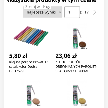
Sortuj według:
Strona ⁨1⁩ z ⁨17⁩
Przejdź do strony
z ⁨17⁩
5,80 zł
23,06 zł
Klej na gorąco Brokat 12
KIT DO PODŁÓG
sztuk kolor Dedra
DREWNIANYCH PARQUET-
DED7579
SEAL ORZECH 280ML