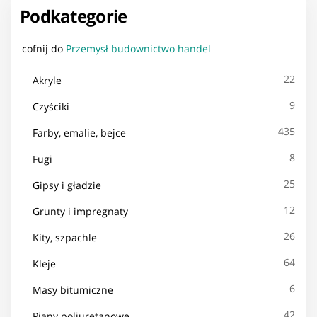
Podkategorie
cofnij do
Przemysł budownictwo handel
22
Akryle
9
Czyściki
435
Farby, emalie, bejce
8
Fugi
25
Gipsy i gładzie
12
Grunty i impregnaty
26
Kity, szpachle
64
Kleje
6
Masy bitumiczne
42
Piany poliuretanowe