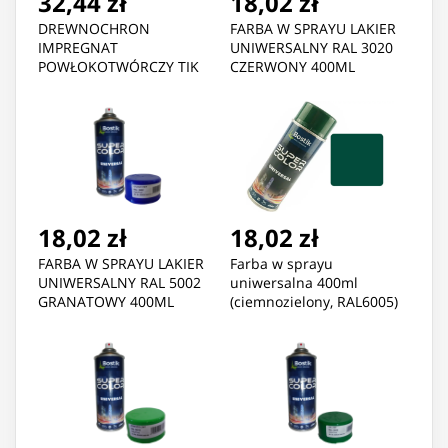
32,44 zł
18,02 zł
DREWNOCHRON
FARBA W SPRAYU LAKIER
IMPREGNAT
UNIWERSALNY RAL 3020
POWŁOKOTWÓRCZY TIK
CZERWONY 400ML
0.75L
18,02 zł
18,02 zł
FARBA W SPRAYU LAKIER
Farba w sprayu
UNIWERSALNY RAL 5002
uniwersalna 400ml
GRANATOWY 400ML
(ciemnozielony, RAL6005)