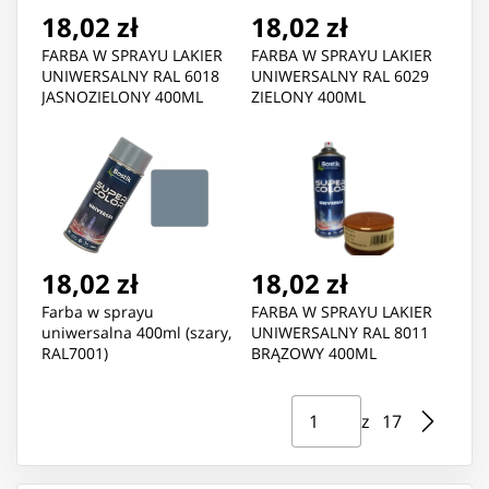
18,02 zł
18,02 zł
FARBA W SPRAYU LAKIER
FARBA W SPRAYU LAKIER
UNIWERSALNY RAL 6018
UNIWERSALNY RAL 6029
JASNOZIELONY 400ML
ZIELONY 400ML
18,02 zł
18,02 zł
Farba w sprayu
FARBA W SPRAYU LAKIER
uniwersalna 400ml (szary,
UNIWERSALNY RAL 8011
RAL7001)
BRĄZOWY 400ML
Strona ⁨1⁩ z ⁨17⁩
Przejdź do strony
z ⁨17⁩