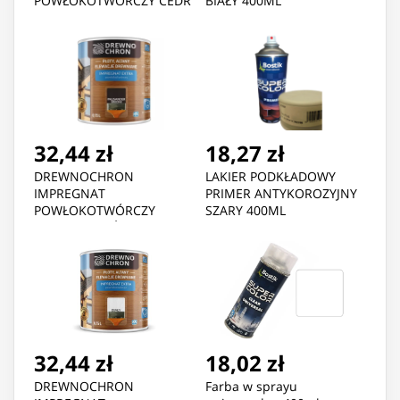
POWŁOKOTWÓRCZY CEDR
BIAŁY 400ML
4.5L
32,44 zł
18,27 zł
DREWNOCHRON
LAKIER PODKŁADOWY
IMPREGNAT
PRIMER ANTYKOROZYJNY
POWŁOKOTWÓRCZY
SZARY 400ML
PALISANDER ŚREDNI 0.75L
32,44 zł
18,02 zł
DREWNOCHRON
Farba w sprayu