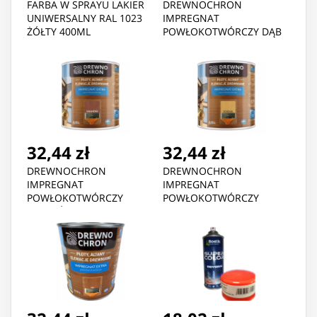
FARBA W SPRAYU LAKIER
DREWNOCHRON
UNIWERSALNY RAL 1023
IMPREGNAT
ŻÓŁTY 400ML
POWŁOKOTWÓRCZY DĄB
CIEMNY 0.75L
32,44 zł
32,44 zł
DREWNOCHRON
DREWNOCHRON
IMPREGNAT
IMPREGNAT
POWŁOKOTWÓRCZY
POWŁOKOTWÓRCZY
MAHOŃ 0.75L
SOSNA 0.75L