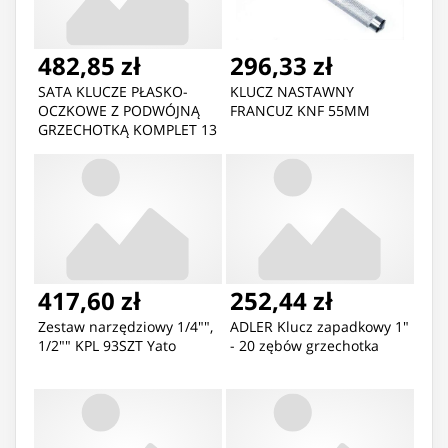
482,85 zł
296,33 zł
SATA KLUCZE PŁASKO-
KLUCZ NASTAWNY
OCZKOWE Z PODWÓJNĄ
FRANCUZ KNF 55MM
GRZECHOTKĄ KOMPLET 13
elem.+ KLUCZ X-BEAM
417,60 zł
252,44 zł
Zestaw narzędziowy 1/4"",
ADLER Klucz zapadkowy 1"
1/2"" KPL 93SZT Yato
- 20 zębów grzechotka