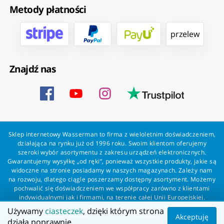
Metody płatności
przelew
Znajdź nas
Sklep internetowy Wasserman to firma z wieloletnim doświadczeniem,
działająca na rynku już od 1996 roku. Swoim klientom oferujemy
szeroki wybór asortymentu z zakresu urządzeń elektronicznych.
Gwarantujemy wysyłkę „od ręki”, ponieważ wszystkie produkty, jakie są
widoczne na stronie posiadamy w naszych magazynach. Zależy nam
na rozwoju, dlatego ciągle poszerzamy dostępny asortyment. Możemy
pochwalić się doświadczeniem we współpracy zarówno z klientami
indywidualnymi jak i firmami, na terenie całej Unii Europejskiej.
Zapewniamy profesjonalną obsługę każdego klienta oraz szybką i
Używamy
ciasteczek
, dzięki którym strona
bezproblemową realizację zamówień. Wasserman - wszystko dla
Akceptuję
działa poprawnie.