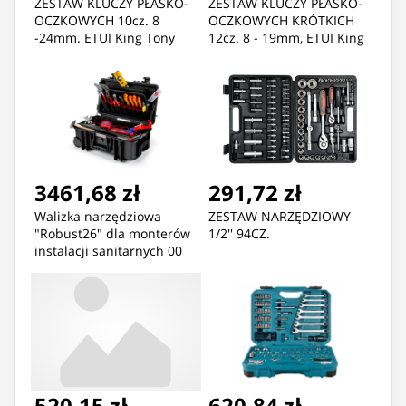
ZESTAW KLUCZY PŁASKO-
ZESTAW KLUCZY PŁASKO-
OCZKOWYCH 10cz. 8
OCZKOWYCH KRÓTKICH
-24mm. ETUI King Tony
12cz. 8 - 19mm, ETUI King
Tony
3461,68 zł
291,72 zł
Walizka narzędziowa
ZESTAW NARZĘDZIOWY
"Robust26" dla monterów
1/2'' 94CZ.
instalacji sanitarnych 00
21 33 S 17-częściowa
KNIPEX
520,15 zł
620,84 zł