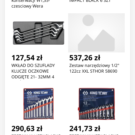
konserwacji W1,35-
IMPACT BLACK 6 SZT
czesciowy Wera
127,54 zł
537,26 zł
WKŁAD DO SZUFLADY
Zestaw narzędziowy 1/2"
KLUCZE OCZKOWE
122cz XXL STHOR 58690
ODGIĘTE 21- 32MM 4
CZĘŚCI
290,63 zł
241,73 zł