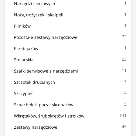
1
Narzędzi sieciowych
1
Noży, nożyczek i skalpeli
1
Pilników
72
Pozostałe zestawy narzędziowe
1
Przebijaków
23
Stolarskie
11
Szafki serwisowe z narzędziami
3
Szczotek drucianych
4
Szczypiec
5
Szpachelek, pacy i skrobaków
141
Wkrętaków, śrubokrętów i stroików
45
Zestawy narzędziowe