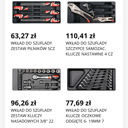
63,27 zł
110,41 zł
WKŁAD DO SZUFLADY
WKŁAD DO SZUFLADY
ZESTAW PILNIKÓW 5CZ
SZCZYPCE SAMOZAC.
KLUCZE NASTAWNE 4 CZ
96,26 zł
77,69 zł
WKŁAD DO SZUFLADY
WKŁAD DO SZUFLADY
ZESTAW KLUCZY
KLUCZE OCZKOWE
NASADOWYCH 3/8'' 22
ODGIĘTE 6- 19MM 7
CZĘŚCI
CZĘŚCI