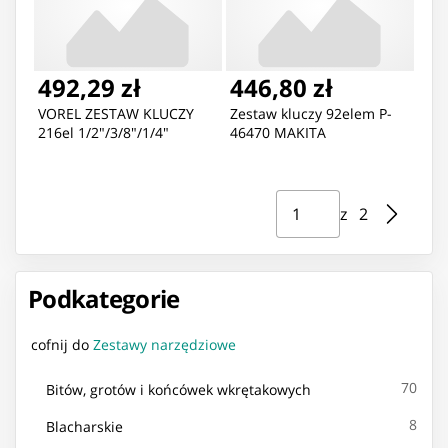
492,29 zł
446,80 zł
VOREL ZESTAW KLUCZY
Zestaw kluczy 92elem P-
216el 1/2"/3/8"/1/4"
46470 MAKITA
Strona ⁨1⁩ z ⁨2⁩
Przejdź do strony
z ⁨2⁩
Podkategorie
cofnij do
Zestawy narzędziowe
70
Bitów, grotów i końcówek wkrętakowych
8
Blacharskie