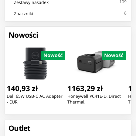
109
Zestawy nasadek
8
Znaczniki
Nowości
Nowość
Nowość
140,93 zł
1163,29 zł
13
Dell 65W USB-C AC Adapter
Honeywell PC41E-D, Direct
Hon
- EUR
Thermal,
The
Outlet