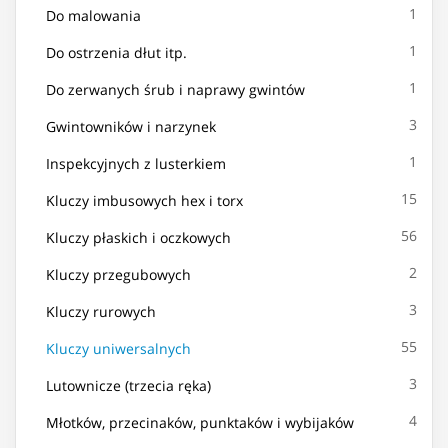
1
Do malowania
1
Do ostrzenia dłut itp.
1
Do zerwanych śrub i naprawy gwintów
3
Gwintowników i narzynek
1
Inspekcyjnych z lusterkiem
15
Kluczy imbusowych hex i torx
56
Kluczy płaskich i oczkowych
2
Kluczy przegubowych
3
Kluczy rurowych
55
Kluczy uniwersalnych
3
Lutownicze (trzecia ręka)
4
Młotków, przecinaków, punktaków i wybijaków