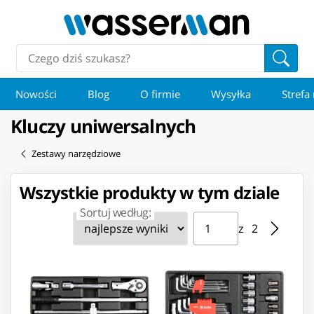
Nowości
Blog
O firmie
Wysyłka
Strefa
Kluczy uniwersalnych
Zestawy narzędziowe
Wszystkie produkty w tym dziale
Sortuj według:
Strona ⁨1⁩ z ⁨2⁩
Przejdź do strony
z ⁨2⁩