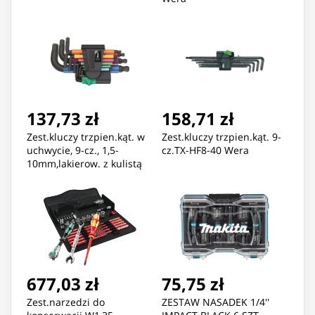
137,73 zł
158,71 zł
Zest.kluczy trzpien.kąt. w
Zest.kluczy trzpien.kąt. 9-
uchwycie, 9-cz., 1,5-
cz.TX-HF8-40 Wera
10mm,lakierow. z kulistą
końców.Wera
677,03 zł
75,75 zł
Zest.narzedzi do
ZESTAW NASADEK 1/4''