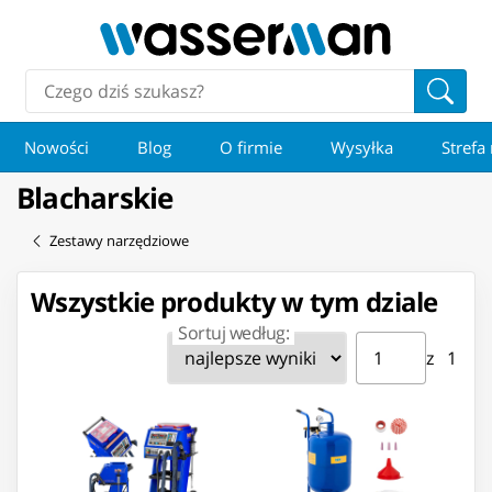
Nowości
Blog
O firmie
Wysyłka
Strefa
Blacharskie
Zestawy narzędziowe
Wszystkie produkty w tym dziale
Sortuj według:
Strona ⁨1⁩ z ⁨1⁩
Przejdź do strony
z ⁨1⁩