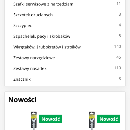
11
Szafki serwisowe z narzędziami
3
Szczotek drucianych
4
Szczypiec
5
Szpachelek, pacy i skrobaków
140
Wkrętaków, śrubokrętów i stroików
45
Zestawy narzędziowe
110
Zestawy nasadek
8
Znaczniki
Nowości
Nowość
Nowość