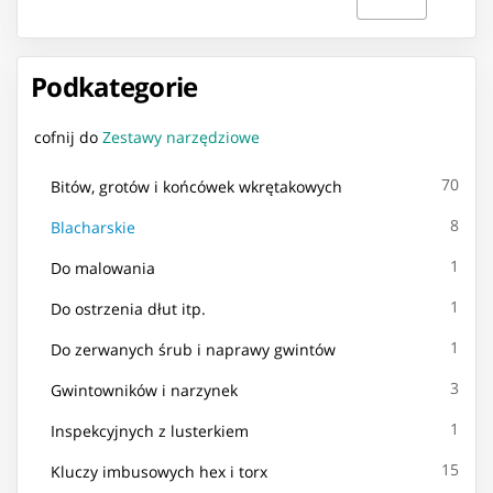
Podkategorie
cofnij do
Zestawy narzędziowe
70
Bitów, grotów i końcówek wkrętakowych
8
Blacharskie
1
Do malowania
1
Do ostrzenia dłut itp.
1
Do zerwanych śrub i naprawy gwintów
3
Gwintowników i narzynek
1
Inspekcyjnych z lusterkiem
15
Kluczy imbusowych hex i torx