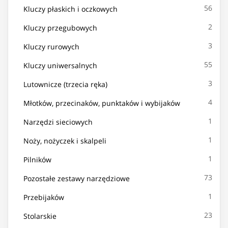
56
Kluczy płaskich i oczkowych
2
Kluczy przegubowych
3
Kluczy rurowych
55
Kluczy uniwersalnych
3
Lutownicze (trzecia ręka)
4
Młotków, przecinaków, punktaków i wybijaków
1
Narzędzi sieciowych
1
Noży, nożyczek i skalpeli
1
Pilników
73
Pozostałe zestawy narzędziowe
1
Przebijaków
23
Stolarskie