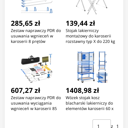
285,65 zł
139,44 zł
Zestaw naprawczy PDR do
Stojak lakierniczy
usuwania wgnieceń w
montażowy do karoserii
karoserii 8 prętów
rozstawny typ X do 220 kg
607,27 zł
1408,98 zł
Zestaw naprawczy PDR do
Wózek stojak kosz
usuwania wyciągania
blacharski lakierniczy do
wgnieceń w karoserii 85
elementów karoserii 60 x
elementów
90 x 202 cm
Strona ⁨1⁩ z ⁨1⁩
Przejdź do strony
z ⁨1⁩