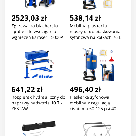
2523,03 zł
538,14 zł
Zgrzewarka blacharska
Mobilna piaskarka
spotter do wyciągania
maszyna do piaskowania
wgnieceń karoserii 5000A
syfonowa na kółkach 76 L
MSW
641,22 zł
496,40 zł
Rozpierak hydrauliczny do
Piaskarka syfonowa
naprawy nadwozia 10 T -
mobilna z regulacją
ZESTAW
ciśnienia 60-125 psi 40 l